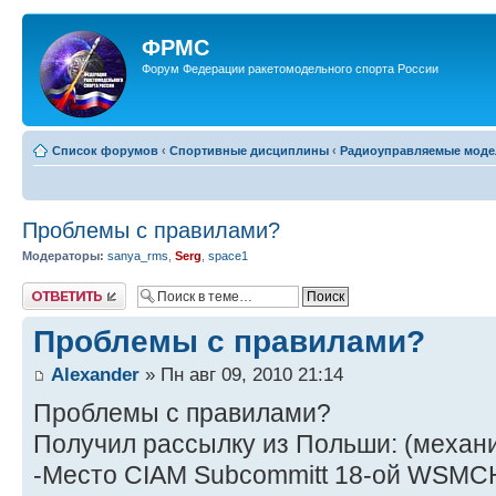
ФРМС
Форум Федерации ракетомодельного спорта России
Список форумов
‹
Спортивные дисциплины
‹
Радиоуправляемые модел
Проблемы с правилами?
Модераторы:
sanya_rms
,
Serg
,
space1
Ответить
Проблемы с правилами?
Alexander
» Пн авг 09, 2010 21:14
Проблемы с правилами?
Получил рассылку из Польши: (механи
-Место CIAM Subcommitt 18-ой WSMCH