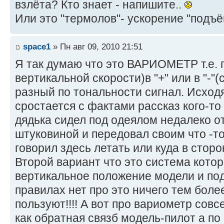
взлёта? Кто знает - напишите..
Или это "термолов"- ускорение "подъём
space1
» Пн авг 09, 2010 21:51
Я так думаю что это ВАРИОМЕТР т.е. 
вертикальной скорости)в "+" или в "-"(
разный по тональности сигнал. Исходя
сростается с фактами рассказ кого-то
дядька сидел под одеялом недалеко от
штуковиной и передовал своим что -то
говорил здесь летать или куда в сторо
Второй вариант что это система кото
вертикальное положение модели и под
правилах нет про это ничего тем боле
пользуют!!!! А вот про вариометр совс
как обратная связб модель-пилот а по