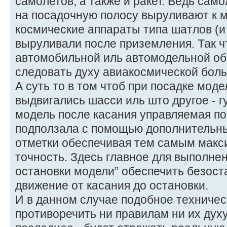
самолетов, а также и ракет. Ведь сам
на посадочную полосу выруливают к м
космические аппараты типа шатлов (и
выруливали после приземления. Так чт
автомобильной иль автомодельной обр
следовать духу авиакосмической боль
А суть то в том чтоб при посадке мод
выдвигались шасси иль што другое - г
модель после касания управляемая по
подползала с помощью дополнительны
отметки обеспечивая тем самым макс
точность. Здесь главное для выполнен
остановки модели” обеспечить безос
движение от касания до остановки.
И в данном случае подобное техничес
противоречить ни правилам ни их духу