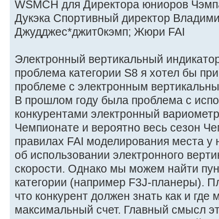
WSMCH для Директора юниоров Чэмп
Дукэка Спортивный директор Владим
Джудджес*джит0кэмп; Жюри FAI
Электронный вертикальный индикатор с
проблема категории S8 я хотел бы пр
проблеме с электронным вертикальны
В прошлом году была проблема с исп
конкурентами электронный вариометр
Чемпионате и вероятно весь сезон Че
правилах FAI моделирования места у н
об использовании электронного верти
скорости. Однако мы можем найти пун
категории (например F3J-планеры). Пл
что конкурент должен знать как и где 
максимальный счет. Главный смысл эт