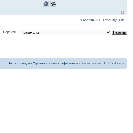
1 сообщение • Страница
1
из
1
Перейти:
Наша команда
•
Удалить cookies конференции
• Часовой пояс: UTC + 4 часа