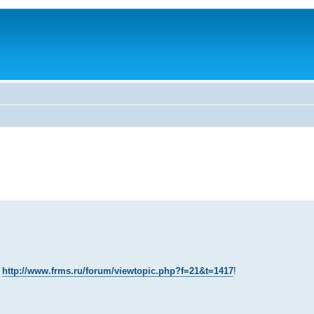
:
http://www.frms.ru/forum/viewtopic.php?f=21&t=1417
!