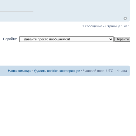
1 сообщение • Страница
1
из
1
Перейти:
Наша команда
•
Удалить cookies конференции
• Часовой пояс: UTC + 4 часа