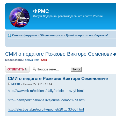
ФРМС
Форум Федерации ракетомодельного спорта России
Список форумов
‹
Общие вопросы
‹
Давайте просто пообщаемся!
СМИ о педагоге Рожкове Викторе Семенович
Модераторы:
sanya_rms
,
Serg
Ответить
СМИ о педагоге Рожкове Викторе Семеновиче
NEFTO
» Пн июн 27, 2016 12:14
http://www.mk.ru/editions/daily/article ... avtyi.html
http://nawepodmoskovie.livejournal.com/28973.html
http://electrostal.ru/ourcity/pochet/20 ... 33-50.html