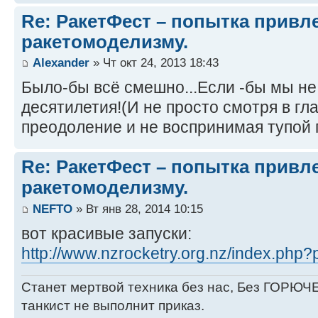
Re: РакетФест – попытка привл
ракетомоделизму.
Alexander
» Чт окт 24, 2013 18:43
Было-бы всё смешно...Если -бы мы не
десятилетия!(И не просто смотря в гла
преодоление и не воспринимая тупой п
Re: РакетФест – попытка привл
ракетомоделизму.
NEFTO
» Вт янв 28, 2014 10:15
вот красивые запуски:
http://www.nzrocketry.org.nz/index.ph
Станет мертвой техника без нас, Без ГОРЮЧЕ
танкист не выполнит приказ.