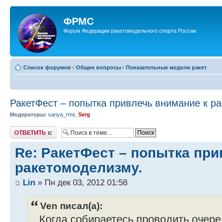
ФРМС
Форум Федерации ракетомодельного спорта России
Список форумов
‹
Общие вопросы
‹
Показательные модели ракет
РакетФест – попытка привлечь внимание к р
Модераторы:
sanya_rms
,
Serg
Ответить
Re: РакетФест – попытка при
ракетомоделизму.
Lin
» Пн дек 03, 2012 01:58
Ven писал(а):
...Когда собираетесь проводить очер