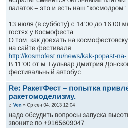
асфальт сменится бетонными плитам.
палаток – это и есть наш “космодром”.
13 июля (в субботу) с 14:00 до 16:00 
гостях у Космофеста.
О том, как доехать на космофестовск
на сайте фестиваля.
http://kosmofest.ru/news/kak-popast-na- 
В 11:00 от м. Бульвар Дмитрия Донск
фестивальный автобус.
Re: РакетФест – попытка привл
ракетомоделизму.
Ven
» Ср сен 04, 2013 12:04
надо обсудить вопросы запуска высот
звоните по +9165609047