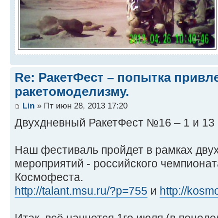
Re: РакетФест – попытка привл
ракетомоделизму.
Lin
» Пт июн 28, 2013 17:20
Двухдневный РакетФест №16 – 1 и 13
Наш фестиваль пройдет в рамках дву
мероприятий - российского чемпионата
Космофеста.
http://talant.msu.ru/?p=755
и
http://kosmo