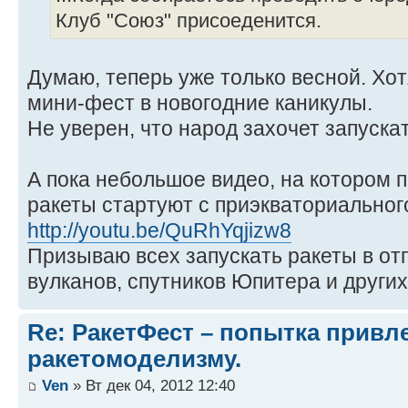
Клуб "Союз" присоеденится.
Думаю, теперь уже только весной. Хо
мини-фест в новогодние каникулы.
Не уверен, что народ захочет запускат
А пока небольшое видео, на котором 
ракеты стартуют с приэкваториальног
http://youtu.be/QuRhYqjizw8
Призываю всех запускать ракеты в отп
вулканов, спутников Юпитера и друг
Re: РакетФест – попытка привл
ракетомоделизму.
Ven
» Вт дек 04, 2012 12:40