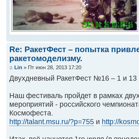
Re: РакетФест – попытка привл
ракетомоделизму.
Lin
» Пт июн 28, 2013 17:20
Двухдневный РакетФест №16 – 1 и 13
Наш фестиваль пройдет в рамках дву
мероприятий - российского чемпионата
Космофеста.
http://talant.msu.ru/?p=755
и
http://kosmo