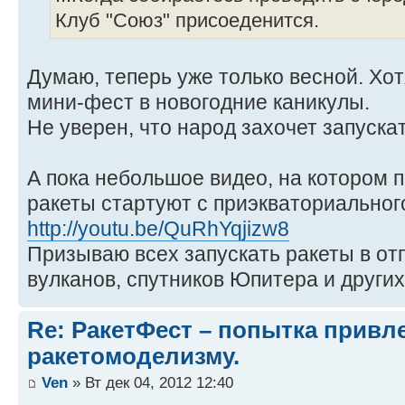
Клуб "Союз" присоеденится.
Думаю, теперь уже только весной. Хо
мини-фест в новогодние каникулы.
Не уверен, что народ захочет запускат
А пока небольшое видео, на котором 
ракеты стартуют с приэкваториальног
http://youtu.be/QuRhYqjizw8
Призываю всех запускать ракеты в отп
вулканов, спутников Юпитера и друг
Re: РакетФест – попытка привл
ракетомоделизму.
Ven
» Вт дек 04, 2012 12:40