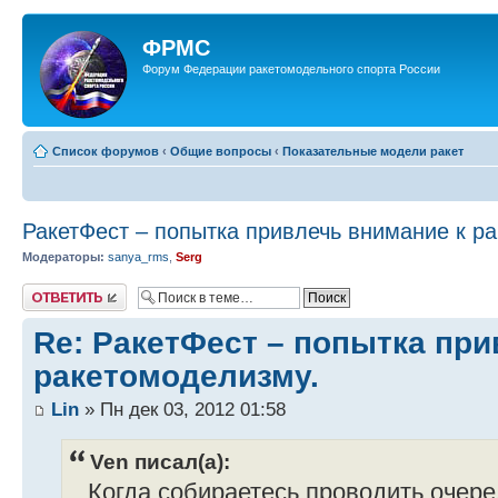
ФРМС
Форум Федерации ракетомодельного спорта России
Список форумов
‹
Общие вопросы
‹
Показательные модели ракет
РакетФест – попытка привлечь внимание к р
Модераторы:
sanya_rms
,
Serg
Ответить
Re: РакетФест – попытка при
ракетомоделизму.
Lin
» Пн дек 03, 2012 01:58
Ven писал(а):
...Когда собираетесь проводить очер