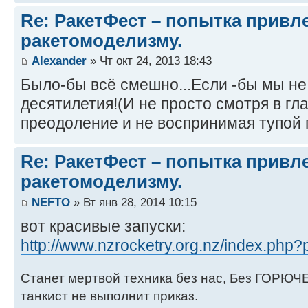
Re: РакетФест – попытка привл
ракетомоделизму.
Alexander
» Чт окт 24, 2013 18:43
Было-бы всё смешно...Если -бы мы не
десятилетия!(И не просто смотря в гла
преодоление и не воспринимая тупой п
Re: РакетФест – попытка привл
ракетомоделизму.
NEFTO
» Вт янв 28, 2014 10:15
вот красивые запуски:
http://www.nzrocketry.org.nz/index.ph
Станет мертвой техника без нас, Без ГОРЮЧЕ
танкист не выполнит приказ.