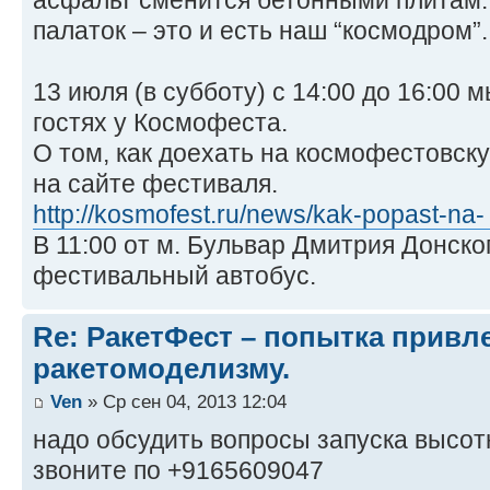
асфальт сменится бетонными плитам.
палаток – это и есть наш “космодром”.
13 июля (в субботу) с 14:00 до 16:00 
гостях у Космофеста.
О том, как доехать на космофестовск
на сайте фестиваля.
http://kosmofest.ru/news/kak-popast-na- 
В 11:00 от м. Бульвар Дмитрия Донск
фестивальный автобус.
Re: РакетФест – попытка привл
ракетомоделизму.
Ven
» Ср сен 04, 2013 12:04
надо обсудить вопросы запуска высот
звоните по +9165609047