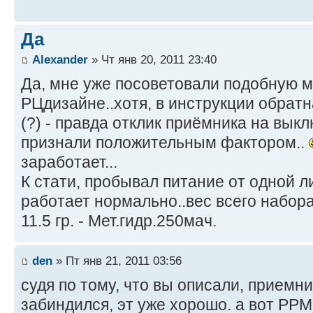
Да
Alexander
» Чт янв 20, 2011 23:40
Да, мне уже посоветовали подобную м
РЦдизайне..хотя, в инструкции обрат
(?) - правда отклик приёмника на вык
признали положительным фактором..
заработает...
К стати, пробывал питание от одной л
работает нормально..вес всего набора
11.5 гр. - Мет.гидр.250мач.
den
» Пт янв 21, 2011 03:56
судя по тому, что вы описали, приемн
забиндился, эт уже хорошо. а вот PPM