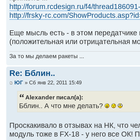
http://forum.rcdesign.ru/f4/thread186091
http://frsky-rc.com/ShowProducts.asp?i
Еще мысль есть - в этом передатчике в
(положительная или отрицательная мо
За то мы делаем ракеты ...
Re: Бблин..
ЮГ
» Сб янв 22, 2011 15:49
Alexander писал(а):
Бблин.. А что мне делать?
Проскакивало в отзывах на НК, что че
модуль тоже в FX-18 - у него все ОК! 