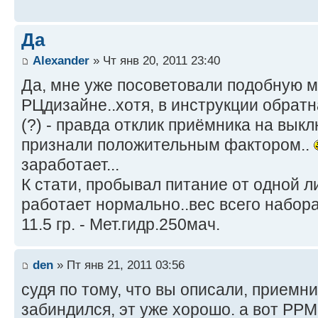
Да
Alexander
» Чт янв 20, 2011 23:40
Да, мне уже посоветовали подобную м
РЦдизайне..хотя, в инструкции обрат
(?) - правда отклик приёмника на вык
признали положительным фактором..
заработает...
К стати, пробывал питание от одной л
работает нормально..вес всего набора
11.5 гр. - Мет.гидр.250мач.
den
» Пт янв 21, 2011 03:56
судя по тому, что вы описали, приемн
забиндился, эт уже хорошо. а вот PPM