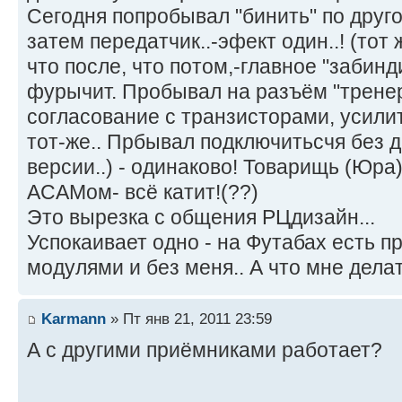
Сегодня попробывал "бинить" по друго
затем передатчик..-эфект один..! (тот ж
что после, что потом,-главное "забинд
фурычит. Пробывал на разъём "тренер
согласование с транзисторами, усилит
тот-же.. Прбывал подключитьсчя без 
версии..) - одинаково! Товарищь (Юра
АСАМом- всё катит!(??)
Это вырезка с общения РЦдизайн...
Успокаивает одно - на Футабах есть п
модулями и без меня.. А что мне дела
Karmann
» Пт янв 21, 2011 23:59
А с другими приёмниками работает?