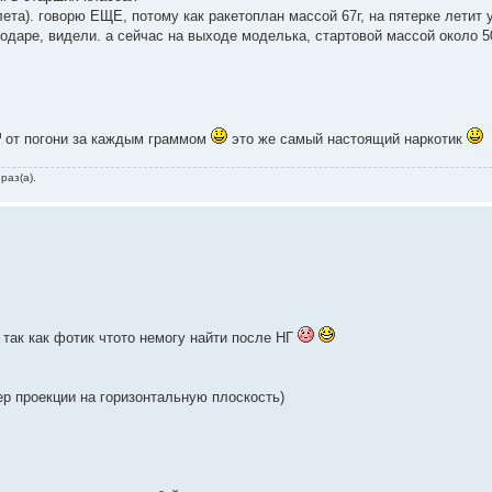
ета). говорю ЕЩЕ, потому как ракетоплан массой 67г, на пятерке летит у
нодаре, видели. а сейчас на выходе моделька, стартовой массой около 50
от погони за каждым граммом
это же самый настоящий наркотик
раз(а).
 так как фотик чтото немогу найти после НГ
ер проекции на горизонтальную плоскость)