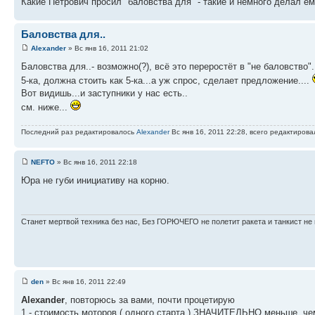
Какие Петрович просил "баловства для" - такие и немного делал ем
Баловства для..
Alexander
» Вс янв 16, 2011 21:02
Баловства для..- возможно(?), всё это переростёт в "не баловство"
5-ка, должна стоить как 5-ка...а уж спрос, сделает предложение....
Вот видишь...и заступники у нас есть..
см. ниже...
Последний раз редактировалось
Alexander
Вс янв 16, 2011 22:28, всего редактирова
NEFTO
» Вс янв 16, 2011 22:18
Юра не губи инициативу на корню.
Станет мертвой техника без нас, Без ГОРЮЧЕГО не полетит ракета и танкист не 
den
» Вс янв 16, 2011 22:49
Alexander
, повторюсь за вами, почти процетирую
1 - стоимость моторов ( одного старта ) ЗНАЧИТЕЛЬНО меньше, че