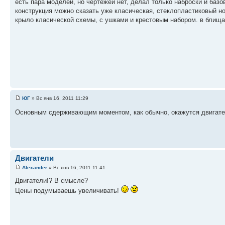
есть пара моделей, но чертежей нет, делал только наброски и баз
конструкция можно сказать уже класическая, стеклопластиковый но
крыло класической схемы, с ушками и крестовым набором. в блища
ЮГ
» Вс янв 16, 2011 11:29
Основным сдерживающим моментом, как обычно, окажутся двигат
Двигатели
Alexander
» Вс янв 16, 2011 11:41
Двигатели!? В смысле?
Цены подумываешь увеличивать!