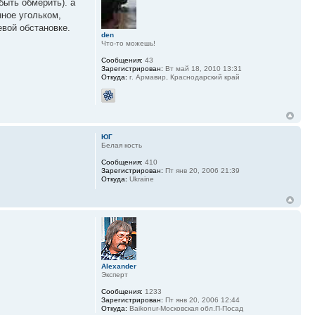
быть обмерить). а
нное угольком,
евой обстановке.
den
Что-то можешь!
Сообщения:
43
Зарегистрирован:
Вт май 18, 2010 13:31
Откуда:
г. Армавир, Краснодарский край
ЮГ
Белая кость
Сообщения:
410
Зарегистрирован:
Пт янв 20, 2006 21:39
Откуда:
Ukraine
Alexander
Эксперт
Сообщения:
1233
Зарегистрирован:
Пт янв 20, 2006 12:44
Откуда:
Baikonur-Московская обл.П-Посад