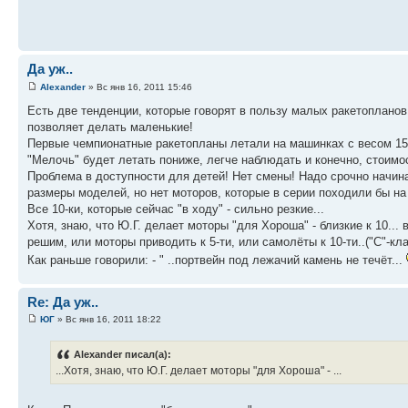
Да уж..
Alexander
» Вс янв 16, 2011 15:46
Есть две тенденции, которые говорят в пользу малых ракетопланов.
позволяет делать маленькие!
Первые чемпионатные ракетопланы летали на машинках с весом 15-2
"Мелочь" будет летать пониже, легче наблюдать и конечно, стоимо
Проблема в доступности для детей! Нет смены! Надо срочно начина
размеры моделей, но нет моторов, которые в серии походили бы на
Все 10-ки, которые сейчас "в ходу" - сильно резкие...
Хотя, знаю, что Ю.Г. делает моторы "для Хороша" - близкие к 10... в
решим, или моторы приводить к 5-ти, или самолёты к 10-ти..("С"-кла
Как раньше говорили: - " ..портвейн под лежачий камень не течёт...
Re: Да уж..
ЮГ
» Вс янв 16, 2011 18:22
Alexander писал(а):
...Хотя, знаю, что Ю.Г. делает моторы "для Хороша" - ...