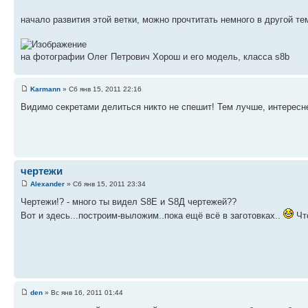
начало развития этой ветки, можно прочтитать немного в другой т
на фотографии Олег Петрович Хорош и его модель, класса s8b
Karmann
» Сб янв 15, 2011 22:16
Видимо секретами делиться никто не спешит! Тем лучше, интересн
чертежи
Alexander
» Сб янв 15, 2011 23:34
Чертежи!? - много ты видел S8Е и S8Д чертежей??
Вот и здесь...построим-выложим..пока ещё всё в заготовках..
Что
den
» Вс янв 16, 2011 01:44