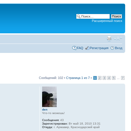
Расширенный поиск
FAQ
Регистрация
Вход
Сообщений: 102 •
Страница
1
из
7
•
...
1
2
3
4
5
7
den
Что-то можешь!
Сообщения:
43
Зарегистрирован:
Вт май 18, 2010 13:31
Откуда:
г. Армавир, Краснодарский край