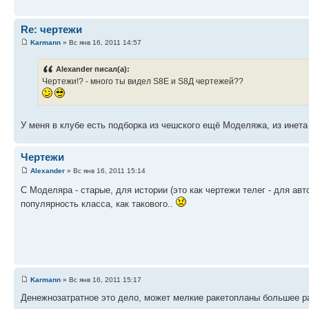
Re: чертежи
Karmann
» Вс янв 16, 2011 14:57
Alexander писал(а):
Чертежи!? - много ты видел S8Е и S8Д чертежей??
У меня в клубе есть подборка из чешского ещё Моделяжа, из инета
Чертежи
Alexander
» Вс янв 16, 2011 15:14
С Моделяра - старые, для истории (это как чертежи телег - для авт
популярность класса, как такового..
Karmann
» Вс янв 16, 2011 15:17
Денежнозатратное это дело, может мелкие ракетопланы большее ра