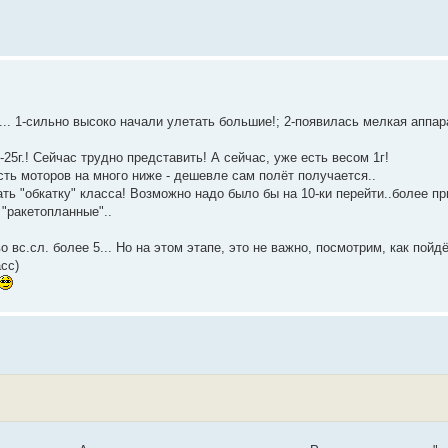
.. 1-сильно высоко начали улетать большие!; 2-появилась мелкая аппар
5г.! Сейчас трудно представить! А сейчас, уже есть весом 1г!
сть моторов на много ниже - дешевле сам полёт получается..
ть "обкатку" класса! Возможно надо было бы на 10-ки перейти..более 
 "ракетопланные"..
о вс.сл. более 5... Но на этом этапе, это не важно, посмотрим, как пойдёт
сс)