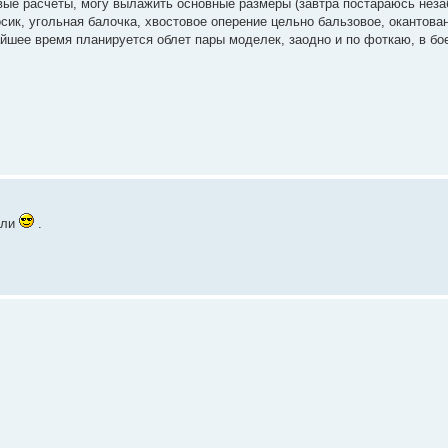
овые расчеты, могу вылажить основные размеры (завтра постараюсь неза
сик, угольная балочка, хвостовое оперение цельно бальзовое, окантова
йшее время планируется облет пары моделек, заодно и по фоткаю, в бо
ели
.