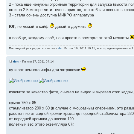
2 - пока еще ненужны огромные территории для запуска (высота пол
он и на 2.5 моторе летит очень приятно, те кто были осенью в крас
3 - стала оочень доступна МИКРО аппаратура
ЮГ
, не ломайте кайф
давайте дружить
а вообще, каждому своё, но я просто в восторге от этой мелкоты
Последний раз редактировалось
den
Вс окт 16, 2011 10:11, всего редактировалось 2 
den
» Пн янв 17, 2011 04:14
ну и вот немного инфы для затравочки
извените за качество фото, снимал на видео и вырезал стоп кадры,
крыло 750 х 85
стабилизатор 200 х 60 (в случае с V-образным оперением, это разм
расстояние от задней кромки крыла до передней стабилизатора 320
от передней кромнки до носика 120
полетный вес этого экземпляра 67г.