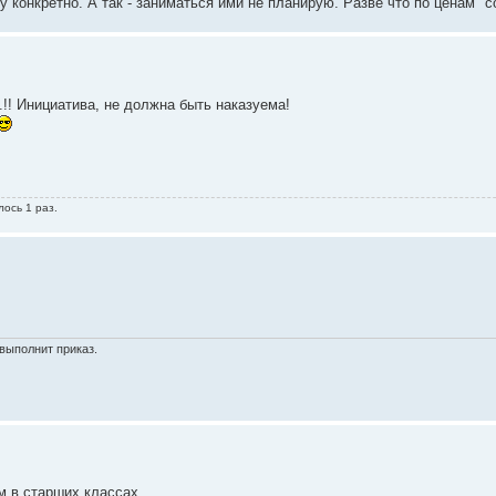
у конкретно. А так - заниматься ими не планирую. Разве что по ценам "
..!! Инициатива, не должна быть наказуема!
лось 1 раз.
выполнит приказ.
м в старших классах