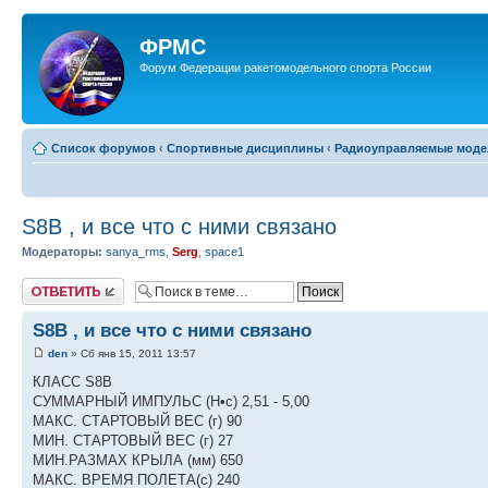
ФРМС
Форум Федерации ракетомодельного спорта России
Список форумов
‹
Спортивные дисциплины
‹
Радиоуправляемые модел
S8B , и все что с ними связано
Модераторы:
sanya_rms
,
Serg
,
space1
Ответить
S8B , и все что с ними связано
den
» Сб янв 15, 2011 13:57
КЛАСС S8B
СУММАРНЫЙ ИМПУЛЬС (Н•с) 2,51 - 5,00
МАКС. СТАРТОВЫЙ ВЕС (г) 90
МИН. СТАРТОВЫЙ ВЕС (г) 27
МИН.РАЗМАХ КРЫЛА (мм) 650
МАКС. ВРЕМЯ ПОЛЕТА(с) 240