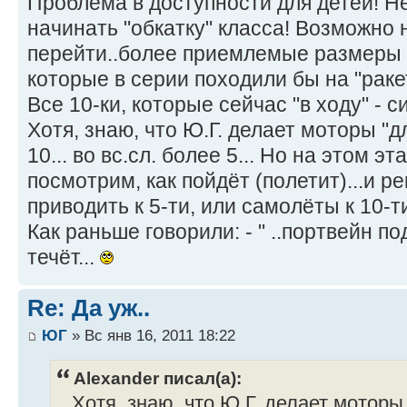
Проблема в доступности для детей! Н
начинать "обкатку" класса! Возможно 
перейти..более приемлемые размеры 
которые в серии походили бы на "раке
Все 10-ки, которые сейчас "в ходу" - с
Хотя, знаю, что Ю.Г. делает моторы "д
10... во вс.сл. более 5... Но на этом эт
посмотрим, как пойдёт (полетит)...и 
приводить к 5-ти, или самолёты к 10-ти
Как раньше говорили: - " ..портвейн п
течёт...
Re: Да уж..
ЮГ
» Вс янв 16, 2011 18:22
Alexander писал(а):
...Хотя, знаю, что Ю.Г. делает моторы 