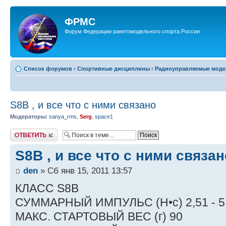
ФРМС
Форум Федерации ракетомодельного спорта России
Список форумов
‹
Спортивные дисциплины
‹
Радиоуправляемые модел
S8B , и все что с ними связано
Модераторы:
sanya_rms
,
Serg
,
space1
Ответить
S8B , и все что с ними связан
den
» Сб янв 15, 2011 13:57
КЛАСС S8B
СУММАРНЫЙ ИМПУЛЬС (Н•с) 2,51 - 5
МАКС. СТАРТОВЫЙ ВЕС (г) 90