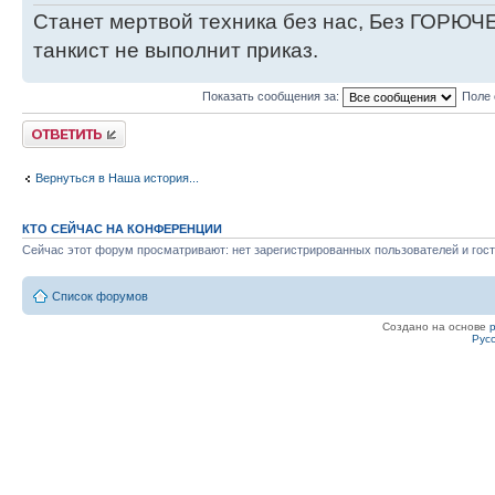
Станет мертвой техника без нас, Без ГОРЮЧЕ
прошёл в автоматическом режиме с и
танкист не выполнит приказ.
компьютера и бортового программног
факт — полёт космического аппарата
Показать сообщения за:
Поле 
на Землю в автоматическом режиме п
Ответить
бортового компьютера — вошёл в кни
Вернуться в Наша история...
КТО СЕЙЧАС НА КОНФЕРЕНЦИИ
Сейчас этот форум просматривают: нет зарегистрированных пользователей и гост
Список форумов
Создано на основе
Рус