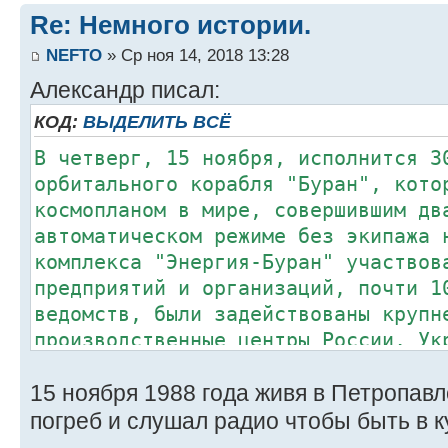
Re: Немного истории.
NEFTO
» Ср ноя 14, 2018 13:28
Александр писал:
КОД:
ВЫДЕЛИТЬ ВСЁ
В четверг, 15 ноября, исполнится 3
орбитального корабля "Буран", кото
космопланом в мире, совершившим дв
автоматическом режиме без экипажа 
комплекса "Энергия-Буран" участвов
предприятий и организаций, почти 1
ведомств, были задействованы крупн
производственные центры России, Ук
других республик СССР.
15 ноября 1988 года живя в Петропав
Продолжительность полёта составила
совершил два витка вокруг Земли, п
погреб и слушал радио чтобы быть в к
посадку на аэродроме "Юбилейный" н