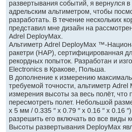
развертывания событий, я вернулся в 
адрельским альтиметром, чтобы посмо
разработать. В течение нескольких ко
представил мне дизайн на рассмотрени
Adrel DeployMax.
Альтиметр Adrel DeployMax ™-Национ
ракетри (НАР), сертифицированная дл
рекордных попыток. Разработан и изг
Electronics в Кракове, Польша.
В дополнение к измерению максималь
требуемой точности, альтиметр Adrel 
измерения высоты за весь полёт, что
пересмотреть полет. Небольшой разме
х 5 мм / 0.335 ′′ х 0.79 ′′ х 0.16 ′′ х 0.16 
разрешить его включать во все виды к
Высоты развертывания DeployMax яв