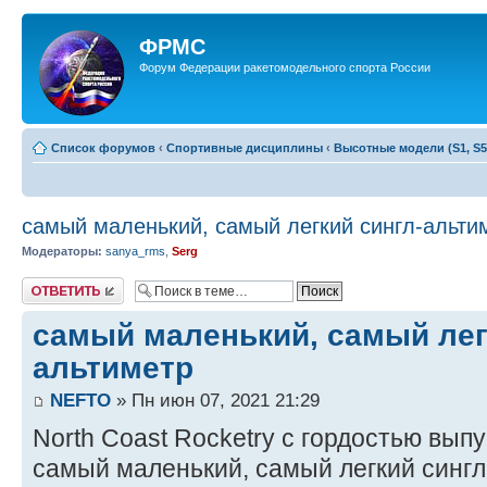
ФРМС
Форум Федерации ракетомодельного спорта России
Список форумов
‹
Спортивные дисциплины
‹
Высотные модели (S1, S5
самый маленький, самый легкий сингл-альти
Модераторы:
sanya_rms
,
Serg
Ответить
самый маленький, самый лег
альтиметр
NEFTO
» Пн июн 07, 2021 21:29
North Coast Rocketry с гордостью вып
самый маленький, самый легкий сингл