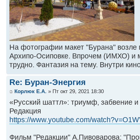
На фотографии макет "Бурана" возле 
Архипо-Осиповке. Впрочем (ИМХО) и 
трудно. Фантазия на тему. Внутри кин
Re: Буран-Энергия
Корлюк Е.А.
» Пт окт 29, 2021 18:30
«Русский шаттл»: триумф, забвение и 
Редакция
https://www.youtube.com/watch?v=O
Фильм "Редакции" А.Пивоварова: "Про