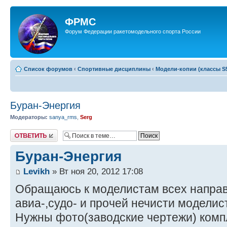
ФРМС
Форум Федерации ракетомодельного спорта России
Список форумов
‹
Спортивные дисциплины
‹
Модели-копии (классы S5
Буран-Энергия
Модераторы:
sanya_rms
,
Serg
Ответить
Буран-Энергия
Levikh
» Вт ноя 20, 2012 17:08
Обращаюсь к моделистам всех направ
авиа-,судо- и прочей нечисти моделис
Нужны фото(заводские чертежи) комп