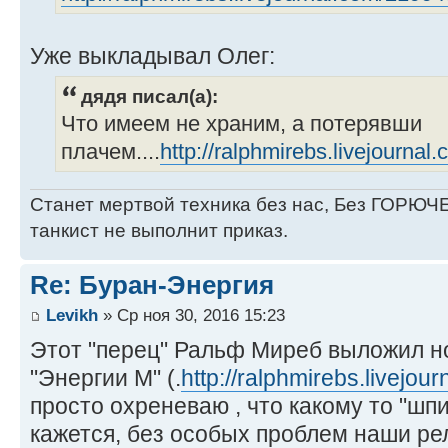
Уже выкладывал Олег:
дядя писал(а):
Что имеем не храним, а потерявши
плачем....
http://ralphmirebs.livejourna
Станет мертвой техника без нас, Без ГОРЮЧЕ
танкист не выполнит приказ.
Re: Буран-Энергия
Levikh
» Ср ноя 30, 2016 15:23
Этот "перец" Ральф Миреб выложил но
"Энергии М" (.
http://ralphmirebs.livejou
просто охреневаю , что какому то "шпи
кажется, без особых проблем наши рел