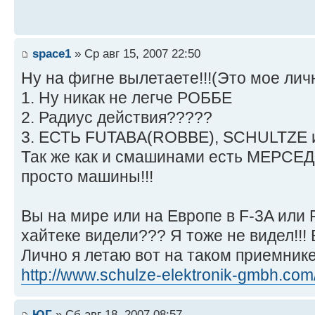
space1
» Ср авг 15, 2007 22:50
Ну на фигне вылетаете!!!(Это мое ли
1. Ну никак не легче РОББЕ
2. Радиус действия?????
3. ЕСТЬ FUTABA(ROBBE), SCHULTZE и
Так же как и смашинами есть МЕРСЕД
просто машины!!!
Вы на мире или на Европе в F-3A или 
хайтеке видели??? Я тоже не видел!!! В
Лично я летаю вот на таком приемник
http://www.schulze-elektronik-gmbh.com
ЮГ
» Сб авг 18, 2007 08:57