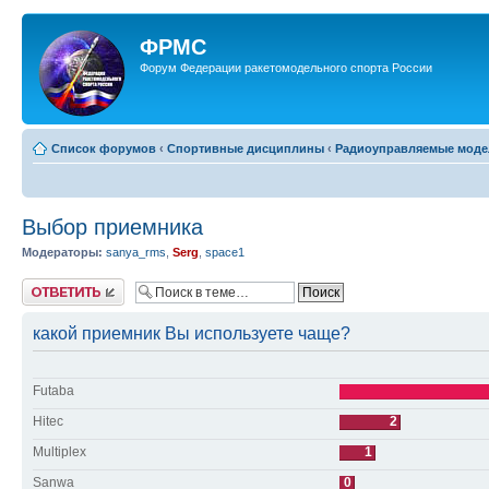
ФРМС
Форум Федерации ракетомодельного спорта России
Список форумов
‹
Спортивные дисциплины
‹
Радиоуправляемые модел
Выбор приемника
Модераторы:
sanya_rms
,
Serg
,
space1
Ответить
какой приемник Вы используете чаще?
Futaba
Hitec
2
Multiplex
1
Sanwa
0