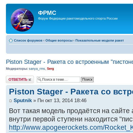
ФРМС
Форум Федерации ракетомодельного спорта России
Список форумов
‹
Общие вопросы
‹
Показательные модели ракет
Piston Stager - Ракета со встроенным "пистон
Модераторы:
sanya_rms
,
Serg
Ответить
Piston Stager - Ракета со вс
Sputnik
» Пн окт 13, 2014 18:46
Вот такая модель продаётся на сайте 
внутри первой ступени находится "пис
http://www.apogeerockets.com/Rocket_Kit