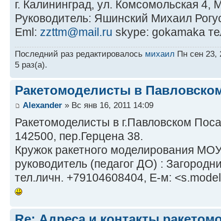
г. Калининград, ул. Комсомольская 4
Руководитель: Яшинский Михаил Рогу
Eml:
zzttm@mail.ru
skype: gokamaka те
Последний раз редактировалось
михаил
Пн сен 23, 
5 раз(а).
Ракетомоделисты в Павловско
Alexander
» Вс янв 16, 2011 14:09
Ракетомоделисты в г.Павловском Поса
142500, пер.Герцена 38.
Кружок ракетного моделирования МО
руководитель (педагог ДО) : Загородн
тел.личн. +79104608404, Е-м: <s.model
Re: Адреса и контакты ракетом