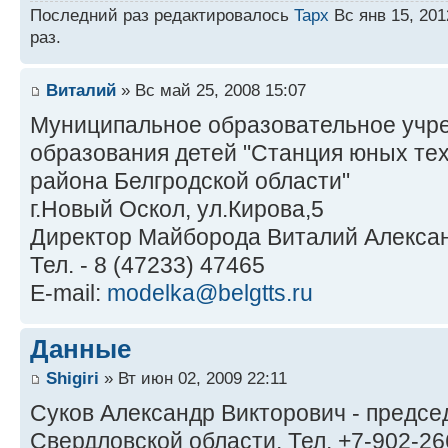
Последний раз редактировалось
Tapx
Вс янв 15, 201
раз.
Виталий
» Вс май 25, 2008 15:07
Муниципальное образовательное учр
образования детей "Станция юных те
района Белгродской области"
г.Новый Оскол, ул.Кирова,5
Директор Майборода Виталий Алекса
Тел. - 8 (47233) 47465
E-mail:
modelka@belgtts.ru
Данные
Shigiri
» Вт июн 02, 2009 22:11
Суков Александр Викторович - предс
Свердловской области. Тел. +7-902-266