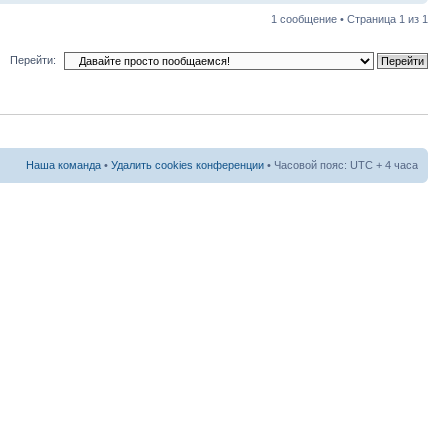
1 сообщение • Страница
1
из
1
Перейти:
Наша команда
•
Удалить cookies конференции
• Часовой пояс: UTC + 4 часа