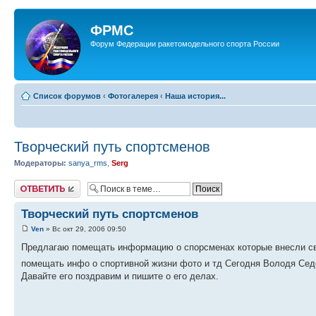
ФРМС
Форум Федерации ракетомодельного спорта России
Список форумов
‹
Фотогалерея
‹
Наша история...
Творческий путь спортсменов
Модераторы:
sanya_rms
,
Serg
Ответить
Творческий путь спортсменов
Ven
» Вс окт 29, 2006 09:50
Предлагаю помещать информацию о спорсменах которые внесли сво
помещать инфо о спортивной жизни фото и тд Сегодня Володя Сед
Давайте его поздравим и пишите о его делах.