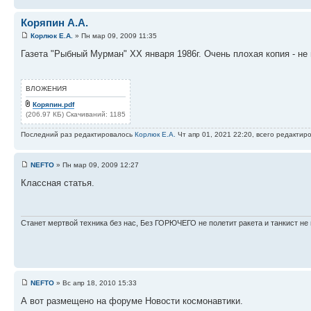
Коряпин А.А.
Корлюк Е.А.
» Пн мар 09, 2009 11:35
Газета "Рыбный Мурман" ХХ января 1986г. Очень плохая копия - не
ВЛОЖЕНИЯ
Коряпин.pdf
(206.97 КБ) Скачиваний: 1185
Последний раз редактировалось
Корлюк Е.А.
Чт апр 01, 2021 22:20, всего редактиро
NEFTO
» Пн мар 09, 2009 12:27
Классная статья.
Станет мертвой техника без нас, Без ГОРЮЧЕГО не полетит ракета и танкист не 
NEFTO
» Вс апр 18, 2010 15:33
А вот размещено на форуме Новости космонавтики.