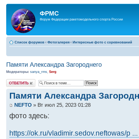
ФРМС
Форум Федерации ракетомодельного спорта России
Список форумов
‹
Фотогалерея
‹
Интересные фото с соревнований
Памяти Александра Загороднего
Модераторы:
sanya_rms
,
Serg
Ответить
Памяти Александра Загородн
NEFTO
» Вт июл 25, 2023 01:28
фото здесь:
https://ok.ru/vladimir.sedov.neftowas/p .