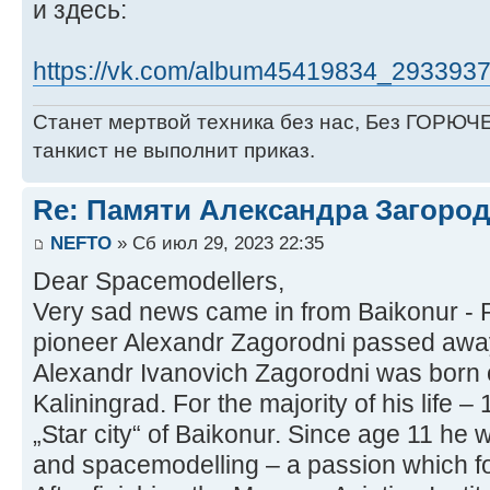
и здесь:
https://vk.com/album45419834_293393
Станет мертвой техника без нас, Без ГОРЮЧЕ
танкист не выполнит приказ.
Re: Памяти Александра Загоро
NEFTO
» Сб июл 29, 2023 22:35
Dear Spacemodellers,
Very sad news came in from Baikonur -
pioneer Alexandr Zagorodni passed awa
Alexandr Ivanovich Zagorodni was born 
Kaliningrad. For the majority of his life –
„Star city“ of Baikonur. Since age 11 he
and spacemodelling – a passion which fol