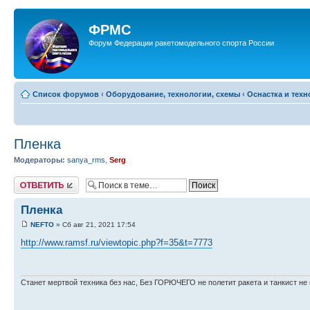
ФРМС
Форум Федерации ракетомодельного спорта России
Список форумов
‹
Оборудование, технологии, схемы
‹
Оснастка и тех
Пленка
Модераторы:
sanya_rms
,
Serg
Ответить
Пленка
NEFTO
» Сб авг 21, 2021 17:54
http://www.ramsf.ru/viewtopic.php?f=35&t=7773
Станет мертвой техника без нас, Без ГОРЮЧЕГО не полетит ракета и танкист не 