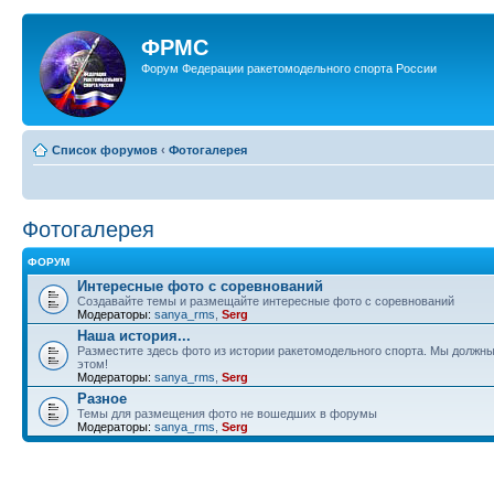
ФРМС
Форум Федерации ракетомодельного спорта России
Список форумов
‹
Фотогалерея
Фотогалерея
ФОРУМ
Интересные фото с соревнований
Создавайте темы и размещайте интересные фото с соревнований
Модераторы:
sanya_rms
,
Serg
Наша история...
Разместите здесь фото из истории ракетомодельного спорта. Мы должны
этом!
Модераторы:
sanya_rms
,
Serg
Разное
Темы для размещения фото не вошедших в форумы
Модераторы:
sanya_rms
,
Serg