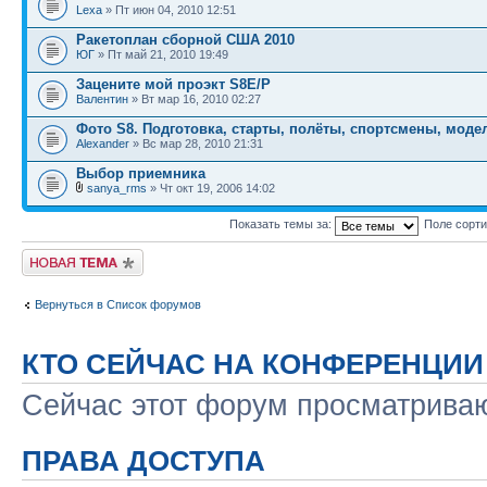
Lexa
» Пт июн 04, 2010 12:51
Ракетоплан сборной США 2010
ЮГ
» Пт май 21, 2010 19:49
Зацените мой проэкт S8E/P
Валентин
» Вт мар 16, 2010 02:27
Фото S8. Подготовка, старты, полёты, спортсмены, моде
Alexander
» Вс мар 28, 2010 21:31
Выбор приемника
sanya_rms
» Чт окт 19, 2006 14:02
Показать темы за:
Поле сорт
Новая тема
Вернуться в Список форумов
КТО СЕЙЧАС НА КОНФЕРЕНЦИИ
Сейчас этот форум просматрива
ПРАВА ДОСТУПА