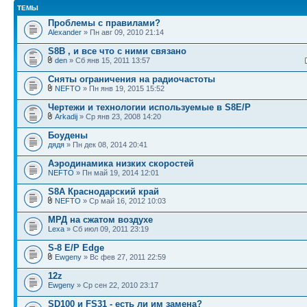
ТЕМЫ
Проблемы с правилами?
Alexander
» Пн авг 09, 2010 21:14
S8B , и все что с ними связано
den
» Сб янв 15, 2011 13:57
Сняты ограничения на радиочастоты
NEFTO
» Пн янв 19, 2015 15:52
Чертежи и технологии используемые в S8E/P
Arkadij
» Ср янв 23, 2008 14:20
Боудены
дядя
» Пн дек 08, 2014 20:41
Аэродинамика низких скоростей
NEFTO
» Пн май 19, 2014 12:01
S8A Краснодарский край
NEFTO
» Ср май 16, 2012 10:03
МРД на сжатом воздухе
Lexa
» Сб июл 09, 2011 23:19
S-8 E/P Edge
Ewgeny
» Вс фев 27, 2011 22:59
12z
Ewgeny
» Ср сен 22, 2010 23:17
SD100 и FS31 - есть ли им замена?