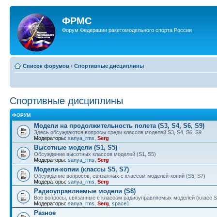
ФРМС
Форум Федерации ракетомодельного спорта России
Список форумов
‹
Спортивные дисциплины
Спортивные дисциплины
ФОРУМ
Модели на продолжительность полета (S3, S4, S6, S9)
Здесь обсуждаются вопросы среди классов моделей S3, S4, S6, S9
Модераторы:
sanya_rms
,
Serg
Высотные модели (S1, S5)
Обсуждение высотных классов моделей (S1, S5)
Модераторы:
sanya_rms
,
Serg
Модели-копии (классы S5, S7)
Обсуждение вопросов, связанных с классом моделей-копий (S5, S7)
Модераторы:
sanya_rms
,
Serg
Радиоуправляемые модели (S8)
Все вопросы, связанные с классом радиоуправляемых моделей (класс S
Модераторы:
sanya_rms
,
Serg
,
space1
Разное