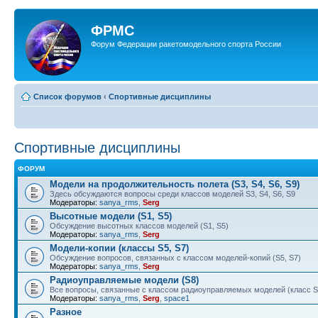
ФРМС
Форум Федерации ракетомодельного спорта России
Список форумов
‹
Спортивные дисциплины
Спортивные дисциплины
ФОРУМ
Модели на продолжительность полета (S3, S4, S6, S9)
Здесь обсуждаются вопросы среди классов моделей S3, S4, S6, S9
Модераторы:
sanya_rms
,
Serg
Высотные модели (S1, S5)
Обсуждение высотных классов моделей (S1, S5)
Модераторы:
sanya_rms
,
Serg
Модели-копии (классы S5, S7)
Обсуждение вопросов, связанных с классом моделей-копий (S5, S7)
Модераторы:
sanya_rms
,
Serg
Радиоуправляемые модели (S8)
Все вопросы, связанные с классом радиоуправляемых моделей (класс S
Модераторы:
sanya_rms
,
Serg
,
space1
Разное