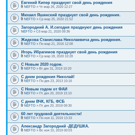
Евгений Кипер празднует свой день рождения
NEFTO
» Чт мар 26, 2020 12:27
Михаил Яшинский празднует свой день рождения.
NEFTO
» Ср мар 25, 2020 21:52
Загородний А. И.сегодня празднуют день рождения
NEFTO
» Сб мар 21, 2020 09:36
Жидкова Станислава Николаевича день рождения.
NEFTO
» Пн мар 21, 2016 12:08
Игорь Ибрагимов празднует свой день рождения
NEFTO
» Ср мар 18, 2020 10:28
С Новым 2020 годом.
NEFTO
» Вт дек 31, 2019 10:20
С днем рождения Николай!
NEFTO
» Пн дек 23, 2013 10:16
С Новым годом от ФАИ
NEFTO
» Пт дек 20, 2019 15:10
С днем ВЧК, КГБ, ФСБ
NEFTO
» Пт дек 20, 2019 09:30
60 лет трудовой деятельности!
NEFTO
» Пн ноя 11, 2019 13:33
Александр Загородний -ДЕДУШКА.
NEFTO
» Вс ноя 10, 2019 00:03