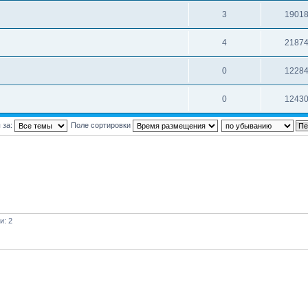
3
1901
4
2187
0
1228
0
1243
 за:
Поле сортировки
и: 2