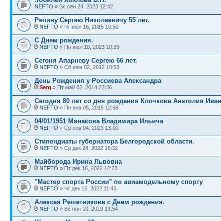
NEFTO
» Вс сен 24, 2023 12:42
Репину Сергею Николаевичу 55 лет.
NEFTO
» Чт июл 16, 2015 10:50
С Днем рождения.
NEFTO
» Пн июл 10, 2023 10:39
Сегоня Апарневу Сергею 66 лет.
NEFTO
» Сб июн 02, 2012 10:53
День Рождения у Россиева Александра
Serg
» Пт май 02, 2014 22:36
Сегодня 80 лет со дня рождения Клочкова Анатолия Ива
NEFTO
» Пн янв 05, 2015 12:58
04/01/1951 Минакова Владимира Ильича
NEFTO
» Ср янв 04, 2023 13:00
Стипендиаты губернатора Белгородской области.
NEFTO
» Ср дек 28, 2022 16:32
Майборода Ирина Львовна
NEFTO
» Пт дек 16, 2022 12:23
"Мастер спорта России" по авиамодельному спорту
NEFTO
» Чт дек 15, 2022 11:45
Алексея Решетникова с Днем рождения.
NEFTO
» Вс ноя 10, 2019 13:54