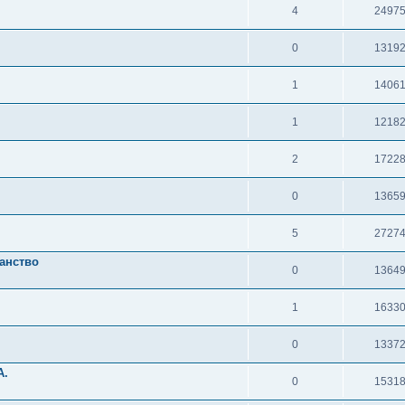
4
2497
0
1319
1
1406
1
1218
2
1722
0
1365
5
2727
ранство
0
1364
1
1633
0
1337
А.
0
1531