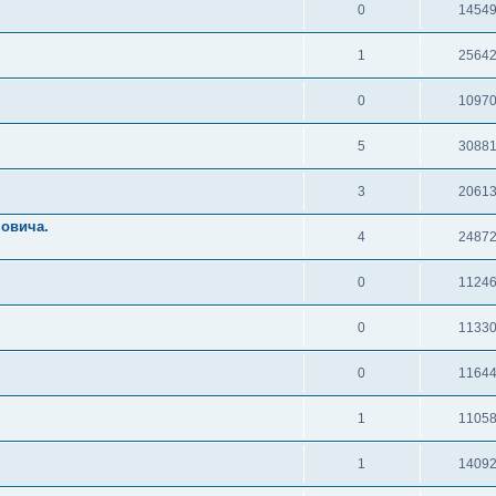
0
1454
1
2564
0
1097
5
3088
3
2061
новича.
4
2487
0
1124
0
1133
0
1164
1
1105
1
1409