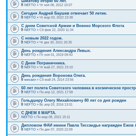
Шматову Игорю 60 лет.
NEFTO
» Чт ноя 08, 2012 10:07
Сегодня Андрей Баушев отмечает 50 летие.
NEFTO
» Чт мар 03, 2022 23:38
С днем Советской Армии и Военно Морского Флота
NEFTO
» Сб фев 22, 2020 11:34
С новым 2022 годом.
NEFTO
» Чт дек 30, 2021 20:35
День рождения Александра Левых.
NEFTO
» Пт ноя 01, 2019 09:43
С Днем Пограничника.
NEFTO
» Чт май 27, 2021 23:10
День рождения Воронова Олега.
михаил
» Сб май 24, 2014 23:56
60 лет полета Советского человека в космическое прост
NEFTO
» Пн апр 12, 2021 17:58
Гольдшеру Олегу Михайловичу 80 лет со дня рожден
NEFTO
» Вс апр 03, 2016 13:01
С ДНЕМ 8 МАРТА.
NEFTO
» Пн мар 08, 2021 15:11
Дипломом ФАИ имени Павла Тиссандье награжден Ежов 
NEFTO
» Пн дек 07, 2020 22:09