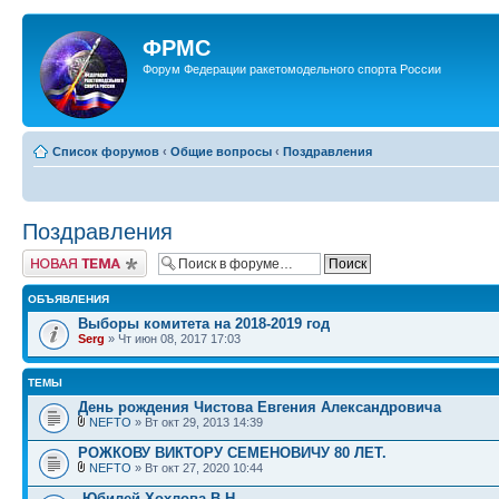
ФРМС
Форум Федерации ракетомодельного спорта России
Список форумов
‹
Общие вопросы
‹
Поздравления
Поздравления
Новая тема
ОБЪЯВЛЕНИЯ
Выборы комитета на 2018-2019 год
Serg
» Чт июн 08, 2017 17:03
ТЕМЫ
День рождения Чистова Евгения Александровича
NEFTO
» Вт окт 29, 2013 14:39
РОЖКОВУ ВИКТОРУ СЕМЕНОВИЧУ 80 ЛЕТ.
NEFTO
» Вт окт 27, 2020 10:44
.Юбилей Хохлова В.Н.