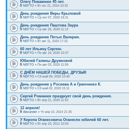
Олегу Поважнюк 45 лет.
NEFTO
» Вт окт 21, 2014 10:32
День рождения Веры Крыловой
NEFTO
» Ср окт 07, 2020 16:11
День рождения Паштова Заура
NEFTO
» Ср авг 26, 2020 11:13
День рождения Пятых Валерия.
NEFTO
» Вт авг 11, 2020 17:32
60 лет Ильину Сергею.
NEFTO
» Пн авг 10, 2020 10:37
Юбилей Галины Дружковой
NEFTO
» Пн авг 03, 2020 11:59
С ДНЁМ НАШЕЙ ПОБЕДЫ, ДРУЗЬЯ!
NEFTO
» Сб май 09, 2020 15:40
День рождения у Росиева А и Гринченко К.
NEFTO
» Сб май 02, 2020 15:11
Сергей Романюк празднует свой день рождения.
NEFTO
» Вт апр 21, 2020 11:53
12 апреля!
Alexander
» Чт апр 10, 2014 21:35
У Керопа Оганесовича Оганесян юбилей 60 лет.
NEFTO
» Вт апр 10, 2012 10:54