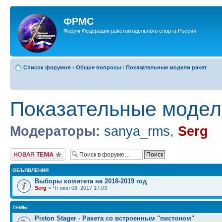
ФРМС
Форум Федерации ракетомодельного спорта России
Список форумов
‹
Общие вопросы
‹
Показательные модели ракет
Показательные модел
Модераторы:
sanya_rms
,
Serg
Новая тема
ОБЪЯВЛЕНИЯ
Выборы комитета на 2018-2019 год
Serg
» Чт июн 08, 2017 17:03
ТЕМЫ
Piston Stager - Ракета со встроенным "пистоном"