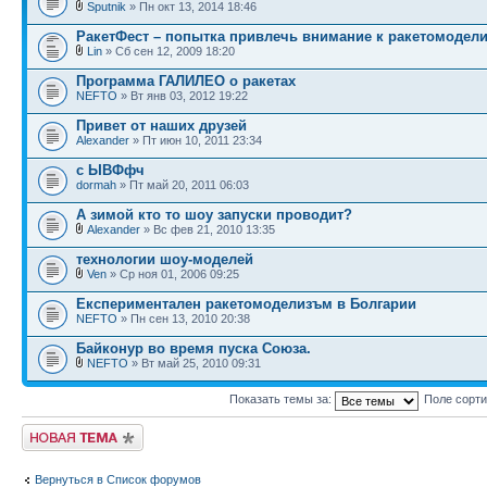
Sputnik
» Пн окт 13, 2014 18:46
РакетФест – попытка привлечь внимание к ракетомодели
Lin
» Сб сен 12, 2009 18:20
Программа ГАЛИЛЕО о ракетах
NEFTO
» Вт янв 03, 2012 19:22
Привет от наших друзей
Alexander
» Пт июн 10, 2011 23:34
с ЫВФфч
dormah
» Пт май 20, 2011 06:03
А зимой кто то шоу запуски проводит?
Alexander
» Вс фев 21, 2010 13:35
технологии шоу-моделей
Ven
» Ср ноя 01, 2006 09:25
Eкспериментален ракетомоделизъм в Болгарии
NEFTO
» Пн сен 13, 2010 20:38
Байконур во время пуска Союза.
NEFTO
» Вт май 25, 2010 09:31
Показать темы за:
Поле сорт
Новая тема
Вернуться в Список форумов