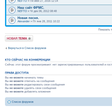
NEFTO
» Пн июн 27, 2016 12:14
Наш сайт ФРМС.
NEFTO
» Чт дек 06, 2012 08:48
Новая песня.
Alexander
» Пт янв 28, 2011 10:22
Показать 
Новая тема
Вернуться в Список форумов
КТО СЕЙЧАС НА КОНФЕРЕНЦИИ
Сейчас этот форум просматривают: нет зарегистрированных пользователей и гост
ПРАВА ДОСТУПА
Вы
не можете
начинать темы
Вы
не можете
отвечать на сообщения
Вы
не можете
редактировать свои сообщения
Вы
не можете
удалять свои сообщения
Вы
не можете
добавлять вложения
Список форумов