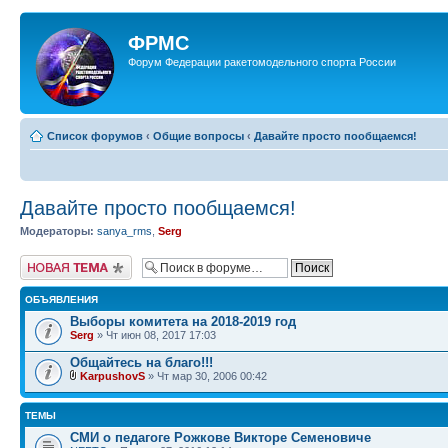
ФРМС
Форум Федерации ракетомодельного спорта России
Список форумов
‹
Общие вопросы
‹
Давайте просто пообщаемся!
Давайте просто пообщаемся!
Модераторы:
sanya_rms
,
Serg
Новая тема
ОБЪЯВЛЕНИЯ
Выборы комитета на 2018-2019 год
Serg
» Чт июн 08, 2017 17:03
Общайтесь на благо!!!
KarpushovS
» Чт мар 30, 2006 00:42
ТЕМЫ
СМИ о педагоге Рожкове Викторе Семеновиче