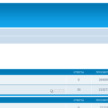
ОТВЕТЫ
ПРОСМО
0
26405
33
21327
1
2
3
ОТВЕТЫ
ПРОСМО
0
7172