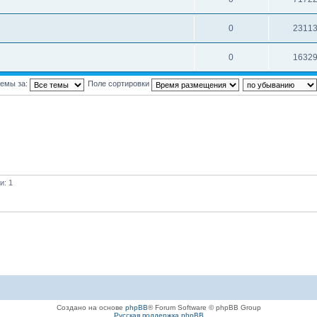
0
2311
0
1632
темы за:
Поле сортировки
и: 1
Создано на основе
phpBB
® Forum Software © phpBB Group
Русская поддержка phpBB