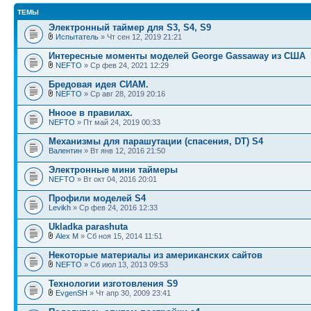
ТЕМЫ
Электронный таймер для S3, S4, S9
Испытатель
» Чт сен 12, 2019 21:21
Интересные моменты моделей George Gassaway из США
NEFTO
» Ср фев 24, 2021 12:29
Бредовая идея СИАМ.
NEFTO
» Ср авг 28, 2019 20:16
Нноое в правилах.
NEFTO
» Пт май 24, 2019 00:33
Механизмы для парашутации (спасения, DT) S4
Валентин
» Вт янв 12, 2016 21:50
Электронные мини таймеры
NEFTO
» Вт окт 04, 2016 20:01
Профили моделей S4
Levikh
» Ср фев 24, 2016 12:33
Ukladka parashuta
Alex M
» Сб ноя 15, 2014 11:51
Некоторые материалы из американских сайтов
NEFTO
» Сб июл 13, 2013 09:53
Технологии изготовления S9
EvgenSH
» Чт апр 30, 2009 23:41