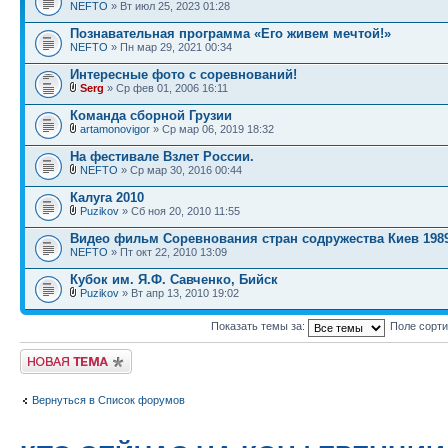
NEFTO
» Вт июл 25, 2023 01:28
Познавательная программа «Его живем мечтой!»
NEFTO
» Пн мар 29, 2021 00:34
Интересные фото с соревнований!
Serg
» Ср фев 01, 2006 16:11
Команда сборной Грузии
artamonovigor
» Ср мар 06, 2019 18:32
На фестивале Взлет России.
NEFTO
» Ср мар 30, 2016 00:44
Калуга 2010
Puzikov
» Сб ноя 20, 2010 11:55
Видео фильм Соревнования стран содружества Киев 198
NEFTO
» Пт окт 22, 2010 13:09
Кубок им. Я.Ф. Савченко, Бийск
Puzikov
» Вт апр 13, 2010 19:02
Показать темы за:
Поле сорт
Новая тема
Вернуться в Список форумов