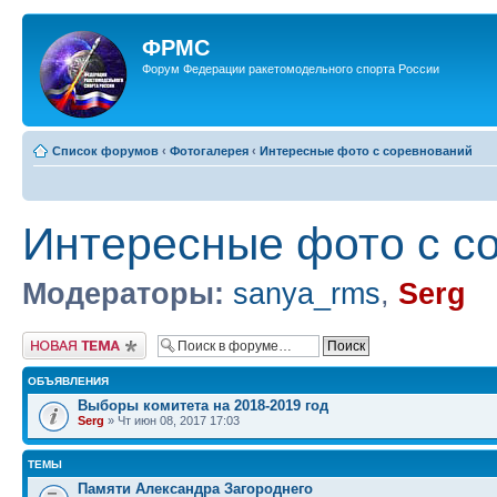
ФРМС
Форум Федерации ракетомодельного спорта России
Список форумов
‹
Фотогалерея
‹
Интересные фото с соревнований
Интересные фото с с
Модераторы:
sanya_rms
,
Serg
Новая тема
ОБЪЯВЛЕНИЯ
Выборы комитета на 2018-2019 год
Serg
» Чт июн 08, 2017 17:03
ТЕМЫ
Памяти Александра Загороднего