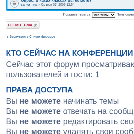
Опрос: В каких классах Вы летаете?
sanya_rms
» Ср июн 07, 2006 12:54
Показать темы за:
Поле сорт
Новая тема
Вернуться в Список форумов
КТО СЕЙЧАС НА КОНФЕРЕНЦИИ
Сейчас этот форум просматриваю
пользователей и гости: 1
ПРАВА ДОСТУПА
Вы
не можете
начинать темы
Вы
не можете
отвечать на сооб
Вы
не можете
редактировать св
Вы
не можете
удалять свои соо