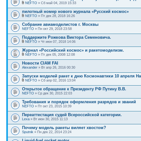
NEFTO
» Сб май 04, 2019 15:33
пилотный номер нового журнала «Русский космос»
NEFTO
» Пт дек 28, 2018 16:26
Собрание авиамоделистов г. Москвы
NEFTO
» Пн окт 29, 2018 23:58
Поддержите Рожкова Виктора Семеновича.
NEFTO
» Чт июн 07, 2018 14:06
Журнал «Российский космос» и ракетомоделизм.
NEFTO
» Пт дек 05, 2008 12:08
Новости CIAM FAI
Alexander
» Вт апр 26, 2016 00:30
Запуски моделей ракет к дню Космонавтики 10 апреля Н
NEFTO
» Сб апр 02, 2016 13:04
Открытое обращение к Президенту РФ Путину В.В.
NEFTO
» Ср дек 30, 2015 22:03
Требования и порядок оформления разрядов и званий
NEFTO
» Пт окт 23, 2015 10:39
Переаттестация судей Всероссийской категории.
Lexa
» Вт июн 30, 2015 11:13
Почему модель ракеты виляет хвостом?
Sputnik
» Пн дек 22, 2014 23:24
Liquid-fuel rocket motor