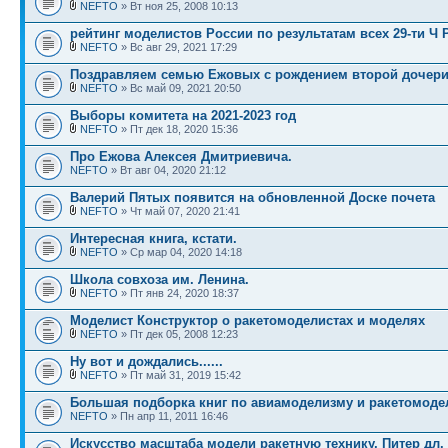
NEFTO
» Вт ноя 25, 2008 10:13
рейтинг моделистов России по результатам всех 29-ти Ч
NEFTO
» Вс авг 29, 2021 17:29
Поздравляем семью Ежовых с рождением второй дочери
NEFTO
» Вс май 09, 2021 20:50
Выборы комитета на 2021-2023 год
NEFTO
» Пт дек 18, 2020 15:36
Про Ежова Алексея Дмитриевича.
NEFTO
» Вт авг 04, 2020 21:12
Валерий Пятых появится на обновленной Доске почета
NEFTO
» Чт май 07, 2020 21:41
Интересная книга, кстати.
NEFTO
» Ср мар 04, 2020 14:18
Школа совхоза им. Ленина.
NEFTO
» Пт янв 24, 2020 18:37
Моделист Конструктор о ракетомоделистах и моделях
NEFTO
» Пт дек 05, 2008 12:23
Ну вот и дождались......
NEFTO
» Пт май 31, 2019 15:42
Большая подборка книг по авиамоделизму и ракетомоде
NEFTO
» Пн апр 11, 2011 16:46
Искусство масштаба модели ракетную технику, Питер дл.