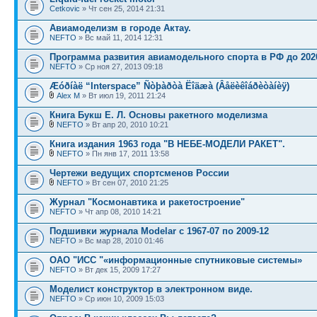
Cetkovic
» Чт сен 25, 2014 21:31
Авиамоделизм в городе Актау.
NEFTO
» Вс май 11, 2014 12:31
Программа развития авиамодельного спорта в РФ до 202
NEFTO
» Ср ноя 27, 2013 09:18
Æóðíàë “Interspace” Ñòþàðòà Ëîäæà (Âåëèêîáðèòàíèÿ)
Alex M
» Вт июл 19, 2011 21:24
Книга Букш Е. Л. Основы ракетного моделизма
NEFTO
» Вт апр 20, 2010 10:21
Книга издания 1963 года "В НЕБЕ-МОДЕЛИ РАКЕТ".
NEFTO
» Пн янв 17, 2011 13:58
Чертежи ведущих спортсменов России
NEFTO
» Вт сен 07, 2010 21:25
Журнал "Космонавтика и ракетостроение"
NEFTO
» Чт апр 08, 2010 14:21
Подшивки журнала Modelar с 1967-07 по 2009-12
NEFTO
» Вс мар 28, 2010 01:46
ОАО "ИСС "«информационные спутниковые системы»
NEFTO
» Вт дек 15, 2009 17:27
Моделист конструктор в электронном виде.
NEFTO
» Ср июн 10, 2009 15:03