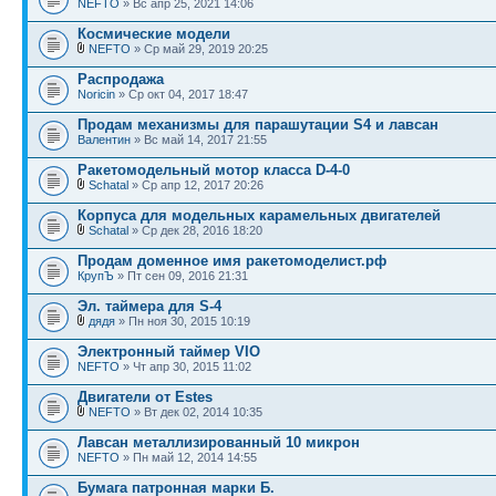
NEFTO
» Вс апр 25, 2021 14:06
Космические модели
NEFTO
» Ср май 29, 2019 20:25
Распродажа
Noricin
» Ср окт 04, 2017 18:47
Продам механизмы для парашутации S4 и лавсан
Валентин
» Вс май 14, 2017 21:55
Ракетомодельный мотор класса D-4-0
Schatal
» Ср апр 12, 2017 20:26
Корпуса для модельных карамельных двигателей
Schatal
» Ср дек 28, 2016 18:20
Продам доменное имя ракетомоделист.рф
КрупЪ
» Пт сен 09, 2016 21:31
Эл. таймера для S-4
дядя
» Пн ноя 30, 2015 10:19
Электронный таймер VIO
NEFTO
» Чт апр 30, 2015 11:02
Двигатели от Estes
NEFTO
» Вт дек 02, 2014 10:35
Лавсан металлизированный 10 микрон
NEFTO
» Пн май 12, 2014 14:55
Бумага патронная марки Б.