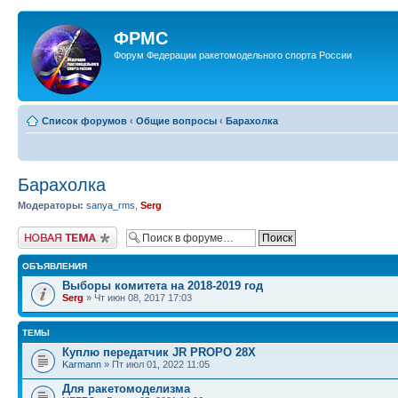
ФРМС
Форум Федерации ракетомодельного спорта России
Список форумов
‹
Общие вопросы
‹
Барахолка
Барахолка
Модераторы:
sanya_rms
,
Serg
Новая тема
ОБЪЯВЛЕНИЯ
Выборы комитета на 2018-2019 год
Serg
» Чт июн 08, 2017 17:03
ТЕМЫ
Куплю передатчик JR PROPO 28X
Karmann
» Пт июл 01, 2022 11:05
Для ракетомоделизма