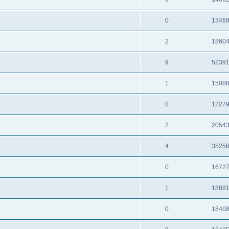
0
1346
2
1860
9
5239
1
1508
0
1227
2
2054
4
3525
0
1672
1
1888
0
1840