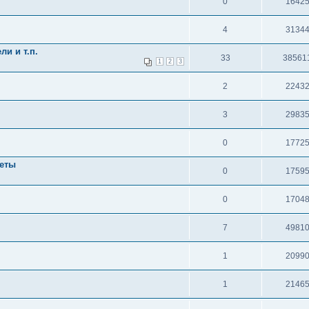
0
1642
4
3134
и и т.п.
33
38561
1
2
3
2
2243
3
2983
0
1772
кеты
0
1759
0
1704
7
4981
1
2099
1
2146