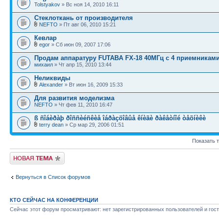
Tolstyakov
» Вс ноя 14, 2010 16:11
Стеклоткань от производителя
NEFTO
» Пт авг 06, 2010 15:21
Кевлар
egor
» Сб июн 09, 2007 17:06
Продам аппаратуру FUTABA FX-18 40МГц c 4 приемниками
михаил
» Чт апр 15, 2010 13:44
Неликвиды
Alexander
» Вт июн 16, 2009 15:33
Для развития моделизма
NEFTO
» Чт фев 11, 2010 16:47
ß ñîáèðàþ ðîññèéñêèå îáðàçöîâûå êíèãè ðàêåòíîé òåõíèêè
terry dean
» Ср мар 29, 2006 01:51
Показать 
Новая тема
Вернуться в Список форумов
КТО СЕЙЧАС НА КОНФЕРЕНЦИИ
Сейчас этот форум просматривают: нет зарегистрированных пользователей и гост