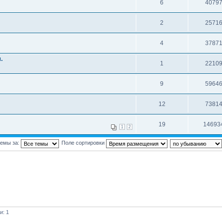
6
4079
2
2571
4
3787
.
1
2210
9
5964
12
7381
19
14693
1
2
темы за:
Поле сортировки
и: 1