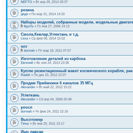
NEFTO
» Вт апр 29, 2014 20:37
резина
дядя
» Пн мар 31, 2014 14:20
Наборы моделей, собранные модели, модельные двигател
КрупЪ
» Пт янв 27, 2006 14:13
Смола,Кевлар,Углектань и т.д.
Lexa
» Ср фев 05, 2014 15:02
ппт
dormah
» Пт мар 18, 2011 07:07
Изготовление деталей из карбона
Евгений
» Вс ноя 24, 2013 23:38
Куплю резентационный макет космического корабля, ра
Radek
» Пн дек 10, 2012 22:07
Продам Приёмники 6 каналов 35 МГц
Alexander
» Вт май 22, 2012 15:22
Углеткань
Alexander
» Сб апр 04, 2009 20:48
рпосп
dormah
» Чт фев 24, 2011 22:16
Высотомер
Timur
» Вт янв 25, 2011 23:17
Ищу лавсан