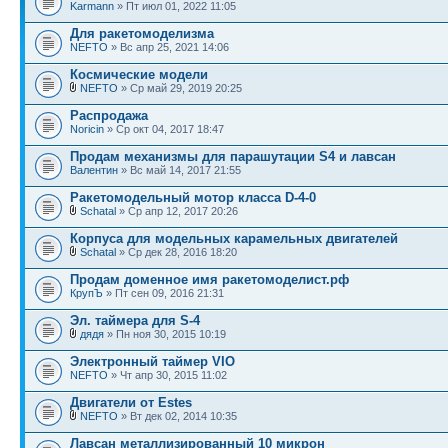
Karmann
» Пт июл 01, 2022 11:05
Для ракетомоделизма
NEFTO
» Вс апр 25, 2021 14:06
Космические модели
NEFTO
» Ср май 29, 2019 20:25
Распродажа
Noricin
» Ср окт 04, 2017 18:47
Продам механизмы для парашутации S4 и лавсан
Валентин
» Вс май 14, 2017 21:55
Ракетомодельный мотор класса D-4-0
Schatal
» Ср апр 12, 2017 20:26
Корпуса для модельных карамельных двигателей
Schatal
» Ср дек 28, 2016 18:20
Продам доменное имя ракетомоделист.рф
КрупЪ
» Пт сен 09, 2016 21:31
Эл. таймера для S-4
дядя
» Пн ноя 30, 2015 10:19
Электронный таймер VIO
NEFTO
» Чт апр 30, 2015 11:02
Двигатели от Estes
NEFTO
» Вт дек 02, 2014 10:35
Лавсан металлизированный 10 микрон