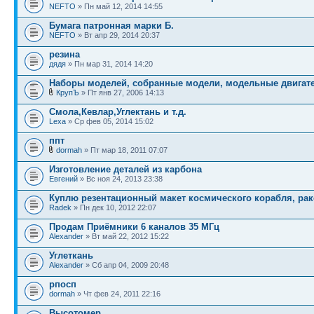
NEFTO
» Пн май 12, 2014 14:55
Бумага патронная марки Б.
NEFTO
» Вт апр 29, 2014 20:37
резина
дядя
» Пн мар 31, 2014 14:20
Наборы моделей, собранные модели, модельные двигател
КрупЪ
» Пт янв 27, 2006 14:13
Смола,Кевлар,Углектань и т.д.
Lexa
» Ср фев 05, 2014 15:02
ппт
dormah
» Пт мар 18, 2011 07:07
Изготовление деталей из карбона
Евгений
» Вс ноя 24, 2013 23:38
Куплю резентационный макет космического корабля, ра
Radek
» Пн дек 10, 2012 22:07
Продам Приёмники 6 каналов 35 МГц
Alexander
» Вт май 22, 2012 15:22
Углеткань
Alexander
» Сб апр 04, 2009 20:48
рпосп
dormah
» Чт фев 24, 2011 22:16
Высотомер