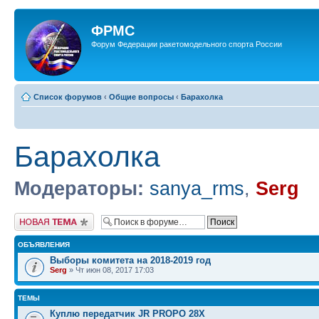
ФРМС
Форум Федерации ракетомодельного спорта России
Список форумов
‹
Общие вопросы
‹
Барахолка
Барахолка
Модераторы:
sanya_rms
,
Serg
Новая тема
ОБЪЯВЛЕНИЯ
Выборы комитета на 2018-2019 год
Serg
» Чт июн 08, 2017 17:03
ТЕМЫ
Куплю передатчик JR PROPO 28X