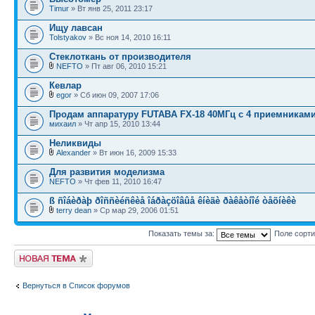
Timur
» Вт янв 25, 2011 23:17
Ищу лавсан
Tolstyakov
» Вс ноя 14, 2010 16:11
Стеклоткань от производителя
NEFTO
» Пт авг 06, 2010 15:21
Кевлар
egor
» Сб июн 09, 2007 17:06
Продам аппаратуру FUTABA FX-18 40МГц c 4 приемниками
михаил
» Чт апр 15, 2010 13:44
Неликвиды
Alexander
» Вт июн 16, 2009 15:33
Для развития моделизма
NEFTO
» Чт фев 11, 2010 16:47
ß ñîáèðàþ ðîññèéñêèå îáðàçöîâûå êíèãè ðàêåòíîé òåõíèêè
terry dean
» Ср мар 29, 2006 01:51
Показать темы за:
Поле сорт
Новая тема
Вернуться в Список форумов