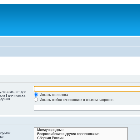
ультатах, и
-
для
Искать все слова
олом
|
для поиска
адения.
Искать любое слово/поиск с языком запросов
орумах
же.