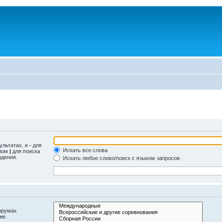
ультатах, и
-
для
Искать все слова
олом
|
для поиска
адения.
Искать любое слово/поиск с языком запросов
орумах
же.