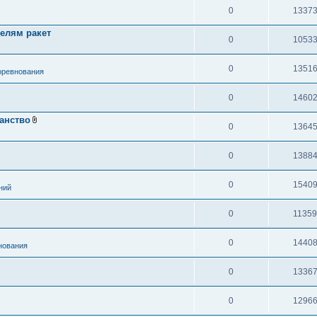
0
1337
елям ракет
0
1053
0
1351
оревнования
0
1460
ранство
0
1364
0
1388
0
1540
ний
0
1135
0
1440
нования
0
1336
0
1296