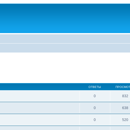
ОТВЕТЫ
ПРОСМО
0
832
0
638
0
520