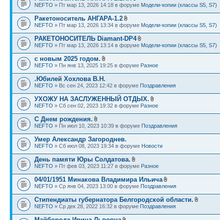
NEFTO
» Пт мар 13, 2026 14:18 в форуме
Модели-копии (классы S5, S7)
Ракетоноситель АНГАРА-1.2
NEFTO
» Пт мар 13, 2026 13:34 в форуме
Модели-копии (классы S5, S7)
РАКЕТОНОСИТЕЛЬ Diamant-DP4
NEFTO
» Пт мар 13, 2026 13:14 в форуме
Модели-копии (классы S5, S7)
с новым 2025 годом.
NEFTO
» Пн янв 13, 2025 19:25 в форуме
Разное
.Юбилей Хохлова В.Н.
NEFTO
» Вс сен 24, 2023 12:42 в форуме
Поздравления
УХОЖУ НА ЗАСЛУЖЕННЫЙ ОТДЫХ.
NEFTO
» Сб сен 02, 2023 19:32 в форуме
Разное
С Днем рождения.
NEFTO
» Пн июл 10, 2023 10:39 в форуме
Поздравления
Умер Александр Загороднев.
NEFTO
» Сб июл 08, 2023 19:34 в форуме
Новости
День памяти Юры Солдатова.
NEFTO
» Пт фев 03, 2023 11:27 в форуме
Разное
04/01/1951 Минакова Владимира Ильича
NEFTO
» Ср янв 04, 2023 13:00 в форуме
Поздравления
Стипендиаты губернатора Белгородской области.
NEFTO
» Ср дек 28, 2022 16:32 в форуме
Поздравления
Майборода Ирина Львовна