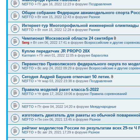
NEFTO
» Пт дек 16, 2022 12:23 в форуме
Поздравления
Общее собрание Федерации авиамодельного спорта Росс
NEFTO
» Вт ноя 15, 2022 12:43 в форуме
Разное
Интернет-тур Многопрофильной инженерной олимпиады 
NEFTO
» Вт ноя 15, 2022 12:28 в форуме
Разное
Чемпионат Московской области 24 сентября
Serg
» Вт сен 06, 2022 17:41 в форуме
Всероссийские и другие соревнов
Куплю передатчик JR PROPO 28X
Karmann
» Пт июл 01, 2022 11:05 в форуме
Барахолка
Первенство Приволжского федерального округа по моде
NEFTO
» Вс апр 24, 2022 09:29 в форуме
Всероссийские и другие сорев
Сегодня Андрей Баушев отмечает 50 летие.
NEFTO
» Чт мар 03, 2022 23:38 в форуме
Поздравления
Правила моделей ракет класса-S-2022
NEFTO
» Чт фев 17, 2022 19:06 в форуме
Правила соревнований
..................................
NEFTO
» Пт фев 04, 2022 14:20 в форуме
Международные
изготовить двигатель для ракеты из обычной поваренно
NEFTO
» Пн сен 06, 2021 13:45 в форуме
Разное
рейтинг моделистов России по результатам всех 29-ти Ч
NEFTO
» Вс авг 29, 2021 17:29 в форуме
Разное