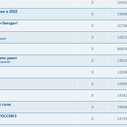
0
1164
ии в 2022
0
1984
«Звезда»!
0
1173
0
1201
ания
0
8897
лям ракет
0
1301
нования
0
1318
0
1269
0
1414
й соли
0
7484
 РОССИИ
0
1472