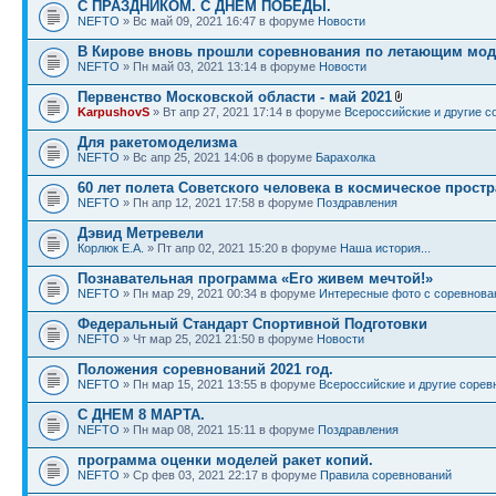
С ПРАЗДНИКОМ. С ДНЕМ ПОБЕДЫ.
NEFTO
» Вс май 09, 2021 16:47 в форуме
Новости
В Кирове вновь прошли соревнования по летающим мод
NEFTO
» Пн май 03, 2021 13:14 в форуме
Новости
Первенство Московской области - май 2021
KarpushovS
» Вт апр 27, 2021 17:14 в форуме
Всероссийские и другие с
Для ракетомоделизма
NEFTO
» Вс апр 25, 2021 14:06 в форуме
Барахолка
60 лет полета Советского человека в космическое прост
NEFTO
» Пн апр 12, 2021 17:58 в форуме
Поздравления
Дэвид Метревели
Корлюк Е.А.
» Пт апр 02, 2021 15:20 в форуме
Наша история...
Познавательная программа «Его живем мечтой!»
NEFTO
» Пн мар 29, 2021 00:34 в форуме
Интересные фото с соревнова
Федеральный Стандарт Спортивной Подготовки
NEFTO
» Чт мар 25, 2021 21:50 в форуме
Новости
Положения соревнований 2021 год.
NEFTO
» Пн мар 15, 2021 13:55 в форуме
Всероссийские и другие сорев
С ДНЕМ 8 МАРТА.
NEFTO
» Пн мар 08, 2021 15:11 в форуме
Поздравления
программа оценки моделей ракет копий.
NEFTO
» Ср фев 03, 2021 22:17 в форуме
Правила соревнований