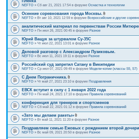
Пленка
NEFTO
» Сб авг 21, 2021 17:54 в форуме
Оснастка и технологии
Осенние соревнования города Москвы.
NEFTO
» Вт авг 10, 2021 12:59 в форуме
Всероссийские и другие соревн
аналитический материал по первенствам России Митюре
NEFTO
» Пн июл 26, 2021 00:45 в форуме
Разное
Юрий Ващук за штурвалом Су-35С
NEFTO
» Чт июл 22, 2021 13:01 в форуме
Разное
Деловой разговор с Александром Пузиковым.
NEFTO
» Вс июл 11, 2021 19:11 в форуме
Разное
Российский суд запретил Сатану в Википедии
NEFTO
» Ср июл 07, 2021 09:49 в форуме
Модели-копии (классы S5, S7)
С Днем Пограничника.
NEFTO
» Чт май 27, 2021 23:10 в форуме
Поздравления
ЕВСК вступит в силу с 1 января 2022 года
NEFTO
» Пн май 24, 2021 17:10 в форуме
Правила соревнований
конференция для тренеров и спортсменов
NEFTO
» Сб май 22, 2021 01:12 в форуме
Правила соревнований
«Зато мы делаем ракеты»
NEFTO
» Вт май 11, 2021 11:20 в форуме
Разное
Поздравляем семью Ежовых с рождением второй дочери
NEFTO
» Вс май 09, 2021 20:50 в форуме
Разное