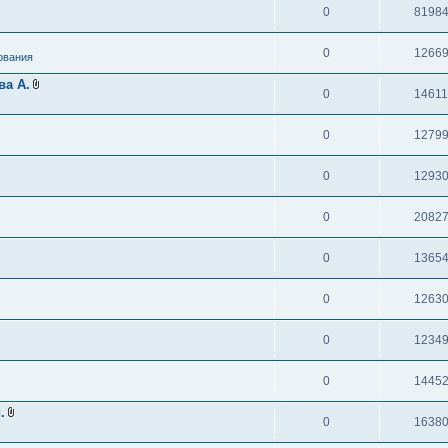
0
8198
0
1266
ования
ва А.
0
1461
0
1279
0
1293
0
2082
0
1365
0
1263
0
1234
0
1445
.
0
1638