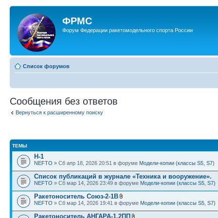
ФРМС
Форум Федерации ракетомодельного спорта России
Список форумов
Сообщения без ответов
Вернуться к расширенному поиску
ТЕМЫ
Н-1
NEFTO
» Сб апр 18, 2026 20:51 в форуме
Модели-копии (классы S5, S7)
Список публикаций в журнале «Техника и вооружение».
NEFTO
» Сб мар 14, 2026 23:49 в форуме
Модели-копии (классы S5, S7)
Ракетоноситель Союз-2-1В
NEFTO
» Сб мар 14, 2026 19:41 в форуме
Модели-копии (классы S5, S7)
Ракетоноситель АНГАРА-1.2ПП