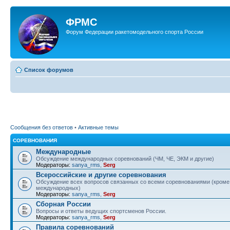
ФРМС
Форум Федерации ракетомодельного спорта России
Список форумов
Сообщения без ответов
•
Активные темы
СОРЕВНОВАНИЯ
Международные
Обсуждение международных соревнований (ЧМ, ЧЕ, ЭКМ и другие)
Модераторы:
sanya_rms
,
Serg
Всероссийские и другие соревнования
Обсуждение всех вопросов связанных со всеми соревнованиями (кроме
международных)
Модераторы:
sanya_rms
,
Serg
Сборная России
Вопросы и ответы ведущих спортсменов России.
Модераторы:
sanya_rms
,
Serg
Правила соревнований