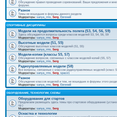
Обсуждение правил проведения соревнований. Ваши предложения и мнен
форуме.
Разное
Темы не вошедшие в форумы данного раздела
Модераторы:
sanya_rms
,
Serg
,
Евгений
СПОРТИВНЫЕ ДИСЦИПЛИНЫ
Модели на продолжительность полета (S3, S4, S6, S9)
Здесь обсуждаются вопросы среди классов моделей S3, S4, S6, S9
Модераторы:
sanya_rms
,
Serg
Высотные модели (S1, S5)
Обсуждение высотных классов моделей (S1, S5)
Модераторы:
sanya_rms
,
Serg
Модели-копии (классы S5, S7)
Обсуждение вопросов, связанных с классом моделей-копий (S5, S7)
Модераторы:
sanya_rms
,
Serg
Радиоуправляемые модели (S8)
Все вопросы, связанные с классом радиоуправляемых моделей (класс S
Модераторы:
sanya_rms
,
Serg
,
space1
Разное
Обсуждение классов моделей и тем, не вошедших в форумы этого разд
Модераторы:
sanya_rms
,
Serg
,
Евгений
ОБОРУДОВАНИЕ, ТЕХНОЛОГИИ, СХЕМЫ
Оборудование для стартов
Предлагаем размещать здесь темы про стартовое оборудование (установ
пр.)
Модераторы:
sanya_rms
,
Serg
Оснастка и технологии
Все вопросы, связанные с технологиями и оснасткой изготовления модел