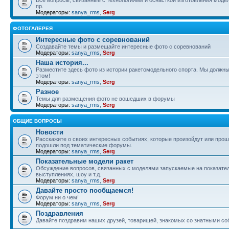
пр.
Модераторы:
sanya_rms
,
Serg
ФОТОГАЛЕРЕЯ
Интересные фото с соревнований
Создавайте темы и размещайте интересные фото с соревнований
Модераторы:
sanya_rms
,
Serg
Наша история...
Разместите здесь фото из истории ракетомодельного спорта. Мы должны
этом!
Модераторы:
sanya_rms
,
Serg
Разное
Темы для размещения фото не вошедших в форумы
Модераторы:
sanya_rms
,
Serg
ОБЩИЕ ВОПРОСЫ
Новости
Расскажите о своих интересных событиях, которые произойдут или прош
подошли под тематические форумы.
Модераторы:
sanya_rms
,
Serg
Показательные модели ракет
Обсуждение вопросов, связанных с моделями запускаемые на показате
выступлениях, шоу и т.д.
Модераторы:
sanya_rms
,
Serg
Давайте просто пообщаемся!
Форум ни о чем!
Модераторы:
sanya_rms
,
Serg
Поздравления
Давайте поздравим наших друзей, товарищей, знакомых со знатными со