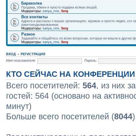
Барахолка
Продажа, обмен и просто подарки всяких вещей.
Модераторы:
sanya_rms
,
Serg
Все контакты
Адреса и рассказы о ваших организациях, кружках и просто людях, кто 
ракетомоделированием.
Модераторы:
sanya_rms
,
Serg
Разное
Задавайте и общайтесь по всем вопросам, которые не вошли в другие 
Модераторы:
sanya_rms
,
Serg
ВХОД
•
РЕГИСТРАЦИЯ
Имя пользователя:
Пароль:
КТО СЕЙЧАС НА КОНФЕРЕНЦИИ
Всего посетителей:
564
, из них з
гостей: 564 (основано на активно
минут)
Больше всего посетителей (
8044