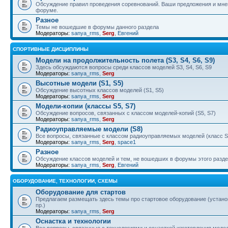
Обсуждение правил проведения соревнований. Ваши предложения и мнен
форуме.
Разное
Темы не вошедшие в форумы данного раздела
Модераторы:
sanya_rms
,
Serg
,
Евгений
СПОРТИВНЫЕ ДИСЦИПЛИНЫ
Модели на продолжительность полета (S3, S4, S6, S9)
Здесь обсуждаются вопросы среди классов моделей S3, S4, S6, S9
Модераторы:
sanya_rms
,
Serg
Высотные модели (S1, S5)
Обсуждение высотных классов моделей (S1, S5)
Модераторы:
sanya_rms
,
Serg
Модели-копии (классы S5, S7)
Обсуждение вопросов, связанных с классом моделей-копий (S5, S7)
Модераторы:
sanya_rms
,
Serg
Радиоуправляемые модели (S8)
Все вопросы, связанные с классом радиоуправляемых моделей (класс S
Модераторы:
sanya_rms
,
Serg
,
space1
Разное
Обсуждение классов моделей и тем, не вошедших в форумы этого разд
Модераторы:
sanya_rms
,
Serg
,
Евгений
ОБОРУДОВАНИЕ, ТЕХНОЛОГИИ, СХЕМЫ
Оборудование для стартов
Предлагаем размещать здесь темы про стартовое оборудование (установ
пр.)
Модераторы:
sanya_rms
,
Serg
Оснастка и технологии
Все вопросы, связанные с технологиями и оснасткой изготовления модел