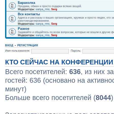
Барахолка
Продажа, обмен и просто подарки всяких вещей.
Модераторы:
sanya_rms
,
Serg
Все контакты
Адреса и рассказы о ваших организациях, кружках и просто людях, кто 
ракетомоделированием.
Модераторы:
sanya_rms
,
Serg
Разное
Задавайте и общайтесь по всем вопросам, которые не вошли в другие 
Модераторы:
sanya_rms
,
Serg
ВХОД
•
РЕГИСТРАЦИЯ
Имя пользователя:
Пароль:
КТО СЕЙЧАС НА КОНФЕРЕНЦИИ
Всего посетителей:
636
, из них з
гостей: 636 (основано на активно
минут)
Больше всего посетителей (
8044