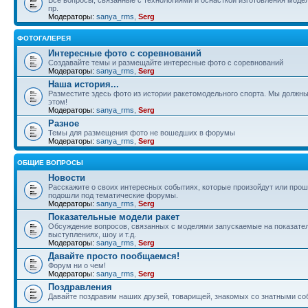
пр.
Модераторы:
sanya_rms
,
Serg
ФОТОГАЛЕРЕЯ
Интересные фото с соревнований
Создавайте темы и размещайте интересные фото с соревнований
Модераторы:
sanya_rms
,
Serg
Наша история...
Разместите здесь фото из истории ракетомодельного спорта. Мы должны
этом!
Модераторы:
sanya_rms
,
Serg
Разное
Темы для размещения фото не вошедших в форумы
Модераторы:
sanya_rms
,
Serg
ОБЩИЕ ВОПРОСЫ
Новости
Расскажите о своих интересных событиях, которые произойдут или прош
подошли под тематические форумы.
Модераторы:
sanya_rms
,
Serg
Показательные модели ракет
Обсуждение вопросов, связанных с моделями запускаемые на показате
выступлениях, шоу и т.д.
Модераторы:
sanya_rms
,
Serg
Давайте просто пообщаемся!
Форум ни о чем!
Модераторы:
sanya_rms
,
Serg
Поздравления
Давайте поздравим наших друзей, товарищей, знакомых со знатными со