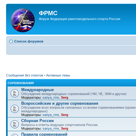
ФРМС
Форум Федерации ракетомодельного спорта России
Список форумов
Сообщения без ответов
•
Активные темы
СОРЕВНОВАНИЯ
Международные
Обсуждение международных соревнований (ЧМ, ЧЕ, ЭКМ и другие)
Модераторы:
sanya_rms
,
Serg
Всероссийские и другие соревнования
Обсуждение всех вопросов связанных со всеми соревнованиями (кроме
международных)
Модераторы:
sanya_rms
,
Serg
Сборная России
Вопросы и ответы ведущих спортсменов России.
Модераторы:
sanya_rms
,
Serg
Правила соревнований