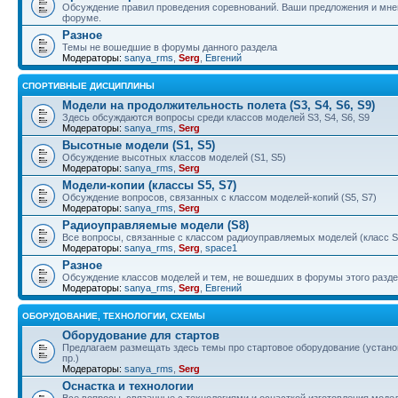
Обсуждение правил проведения соревнований. Ваши предложения и мнен
форуме.
Разное
Темы не вошедшие в форумы данного раздела
Модераторы:
sanya_rms
,
Serg
,
Евгений
СПОРТИВНЫЕ ДИСЦИПЛИНЫ
Модели на продолжительность полета (S3, S4, S6, S9)
Здесь обсуждаются вопросы среди классов моделей S3, S4, S6, S9
Модераторы:
sanya_rms
,
Serg
Высотные модели (S1, S5)
Обсуждение высотных классов моделей (S1, S5)
Модераторы:
sanya_rms
,
Serg
Модели-копии (классы S5, S7)
Обсуждение вопросов, связанных с классом моделей-копий (S5, S7)
Модераторы:
sanya_rms
,
Serg
Радиоуправляемые модели (S8)
Все вопросы, связанные с классом радиоуправляемых моделей (класс S
Модераторы:
sanya_rms
,
Serg
,
space1
Разное
Обсуждение классов моделей и тем, не вошедших в форумы этого разд
Модераторы:
sanya_rms
,
Serg
,
Евгений
ОБОРУДОВАНИЕ, ТЕХНОЛОГИИ, СХЕМЫ
Оборудование для стартов
Предлагаем размещать здесь темы про стартовое оборудование (установ
пр.)
Модераторы:
sanya_rms
,
Serg
Оснастка и технологии
Все вопросы, связанные с технологиями и оснасткой изготовления модел