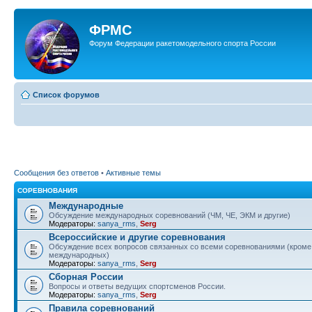
ФРМС
Форум Федерации ракетомодельного спорта России
Список форумов
Сообщения без ответов
•
Активные темы
СОРЕВНОВАНИЯ
Международные
Обсуждение международных соревнований (ЧМ, ЧЕ, ЭКМ и другие)
Модераторы:
sanya_rms
,
Serg
Всероссийские и другие соревнования
Обсуждение всех вопросов связанных со всеми соревнованиями (кроме
международных)
Модераторы:
sanya_rms
,
Serg
Сборная России
Вопросы и ответы ведущих спортсменов России.
Модераторы:
sanya_rms
,
Serg
Правила соревнований