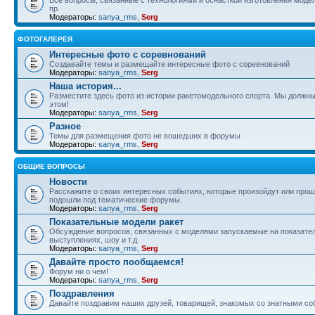
пр.
Модераторы:
sanya_rms
,
Serg
ФОТОГАЛЕРЕЯ
Интересные фото с соревнований
Создавайте темы и размещайте интересные фото с соревнований
Модераторы:
sanya_rms
,
Serg
Наша история...
Разместите здесь фото из истории ракетомодельного спорта. Мы должны
этом!
Модераторы:
sanya_rms
,
Serg
Разное
Темы для размещения фото не вошедших в форумы
Модераторы:
sanya_rms
,
Serg
ОБЩИЕ ВОПРОСЫ
Новости
Расскажите о своих интересных событиях, которые произойдут или прош
подошли под тематические форумы.
Модераторы:
sanya_rms
,
Serg
Показательные модели ракет
Обсуждение вопросов, связанных с моделями запускаемые на показате
выступлениях, шоу и т.д.
Модераторы:
sanya_rms
,
Serg
Давайте просто пообщаемся!
Форум ни о чем!
Модераторы:
sanya_rms
,
Serg
Поздравления
Давайте поздравим наших друзей, товарищей, знакомых со знатными со