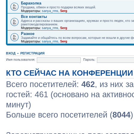
Барахолка
Продажа, обмен и просто подарки всяких вещей.
Модераторы:
sanya_rms
,
Serg
Все контакты
Адреса и рассказы о ваших организациях, кружках и просто людях, кто 
ракетомоделированием.
Модераторы:
sanya_rms
,
Serg
Разное
Задавайте и общайтесь по всем вопросам, которые не вошли в другие 
Модераторы:
sanya_rms
,
Serg
ВХОД
•
РЕГИСТРАЦИЯ
Имя пользователя:
Пароль:
КТО СЕЙЧАС НА КОНФЕРЕНЦИИ
Всего посетителей:
462
, из них з
гостей: 461 (основано на активно
минут)
Больше всего посетителей (
8044