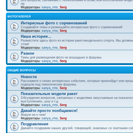
пр.
Модераторы:
sanya_rms
,
Serg
ФОТОГАЛЕРЕЯ
Интересные фото с соревнований
Создавайте темы и размещайте интересные фото с соревнований
Модераторы:
sanya_rms
,
Serg
Наша история...
Разместите здесь фото из истории ракетомодельного спорта. Мы должны
этом!
Модераторы:
sanya_rms
,
Serg
Разное
Темы для размещения фото не вошедших в форумы
Модераторы:
sanya_rms
,
Serg
ОБЩИЕ ВОПРОСЫ
Новости
Расскажите о своих интересных событиях, которые произойдут или прош
подошли под тематические форумы.
Модераторы:
sanya_rms
,
Serg
Показательные модели ракет
Обсуждение вопросов, связанных с моделями запускаемые на показате
выступлениях, шоу и т.д.
Модераторы:
sanya_rms
,
Serg
Давайте просто пообщаемся!
Форум ни о чем!
Модераторы:
sanya_rms
,
Serg
Поздравления
Давайте поздравим наших друзей, товарищей, знакомых со знатными со