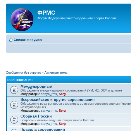
ФРМС
Форум Федерации ракетомодельного спорта России
Список форумов
Сообщения без ответов
•
Активные темы
СОРЕВНОВАНИЯ
Международные
Обсуждение международных соревнований (ЧМ, ЧЕ, ЭКМ и другие)
Модераторы:
sanya_rms
,
Serg
Всероссийские и другие соревнования
Обсуждение всех вопросов связанных со всеми соревнованиями (кроме
международных)
Модераторы:
sanya_rms
,
Serg
Сборная России
Вопросы и ответы ведущих спортсменов России.
Модераторы:
sanya_rms
,
Serg
Правила соревнований