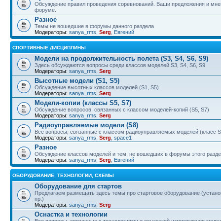
Обсуждение правил проведения соревнований. Ваши предложения и мнен
форуме.
Разное
Темы не вошедшие в форумы данного раздела
Модераторы:
sanya_rms
,
Serg
,
Евгений
СПОРТИВНЫЕ ДИСЦИПЛИНЫ
Модели на продолжительность полета (S3, S4, S6, S9)
Здесь обсуждаются вопросы среди классов моделей S3, S4, S6, S9
Модераторы:
sanya_rms
,
Serg
Высотные модели (S1, S5)
Обсуждение высотных классов моделей (S1, S5)
Модераторы:
sanya_rms
,
Serg
Модели-копии (классы S5, S7)
Обсуждение вопросов, связанных с классом моделей-копий (S5, S7)
Модераторы:
sanya_rms
,
Serg
Радиоуправляемые модели (S8)
Все вопросы, связанные с классом радиоуправляемых моделей (класс S
Модераторы:
sanya_rms
,
Serg
,
space1
Разное
Обсуждение классов моделей и тем, не вошедших в форумы этого разд
Модераторы:
sanya_rms
,
Serg
,
Евгений
ОБОРУДОВАНИЕ, ТЕХНОЛОГИИ, СХЕМЫ
Оборудование для стартов
Предлагаем размещать здесь темы про стартовое оборудование (установ
пр.)
Модераторы:
sanya_rms
,
Serg
Оснастка и технологии
Все вопросы, связанные с технологиями и оснасткой изготовления модел