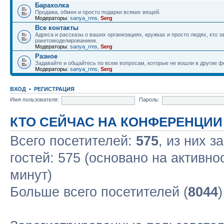
Барахолка
Продажа, обмен и просто подарки всяких вещей.
Модераторы:
sanya_rms
,
Serg
Все контакты
Адреса и рассказы о ваших организациях, кружках и просто людях, кто 
ракетомоделированием.
Модераторы:
sanya_rms
,
Serg
Разное
Задавайте и общайтесь по всем вопросам, которые не вошли в другие 
Модераторы:
sanya_rms
,
Serg
ВХОД
•
РЕГИСТРАЦИЯ
Имя пользователя:
Пароль:
КТО СЕЙЧАС НА КОНФЕРЕНЦИИ
Всего посетителей:
575
, из них з
гостей: 575 (основано на активно
минут)
Больше всего посетителей (
8044