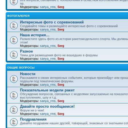
пр.
Модераторы:
sanya_rms
,
Serg
ФОТОГАЛЕРЕЯ
Интересные фото с соревнований
Создавайте темы и размещайте интересные фото с соревнований
Модераторы:
sanya_rms
,
Serg
Наша история...
Разместите здесь фото из истории ракетомодельного спорта. Мы должны
этом!
Модераторы:
sanya_rms
,
Serg
Разное
Темы для размещения фото не вошедших в форумы
Модераторы:
sanya_rms
,
Serg
ОБЩИЕ ВОПРОСЫ
Новости
Расскажите о своих интересных событиях, которые произойдут или прош
подошли под тематические форумы.
Модераторы:
sanya_rms
,
Serg
Показательные модели ракет
Обсуждение вопросов, связанных с моделями запускаемые на показате
выступлениях, шоу и т.д.
Модераторы:
sanya_rms
,
Serg
Давайте просто пообщаемся!
Форум ни о чем!
Модераторы:
sanya_rms
,
Serg
Поздравления
Давайте поздравим наших друзей, товарищей, знакомых со знатными со