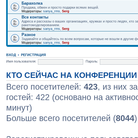
Барахолка
Продажа, обмен и просто подарки всяких вещей.
Модераторы:
sanya_rms
,
Serg
Все контакты
Адреса и рассказы о ваших организациях, кружках и просто людях, кто 
ракетомоделированием.
Модераторы:
sanya_rms
,
Serg
Разное
Задавайте и общайтесь по всем вопросам, которые не вошли в другие 
Модераторы:
sanya_rms
,
Serg
ВХОД
•
РЕГИСТРАЦИЯ
Имя пользователя:
Пароль:
КТО СЕЙЧАС НА КОНФЕРЕНЦИИ
Всего посетителей:
423
, из них з
гостей: 422 (основано на активно
минут)
Больше всего посетителей (
8044