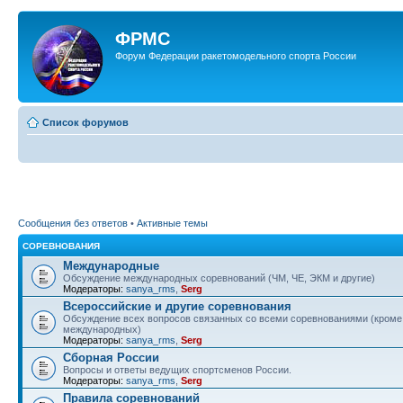
ФРМС
Форум Федерации ракетомодельного спорта России
Список форумов
Сообщения без ответов
•
Активные темы
СОРЕВНОВАНИЯ
Международные
Обсуждение международных соревнований (ЧМ, ЧЕ, ЭКМ и другие)
Модераторы:
sanya_rms
,
Serg
Всероссийские и другие соревнования
Обсуждение всех вопросов связанных со всеми соревнованиями (кроме
международных)
Модераторы:
sanya_rms
,
Serg
Сборная России
Вопросы и ответы ведущих спортсменов России.
Модераторы:
sanya_rms
,
Serg
Правила соревнований