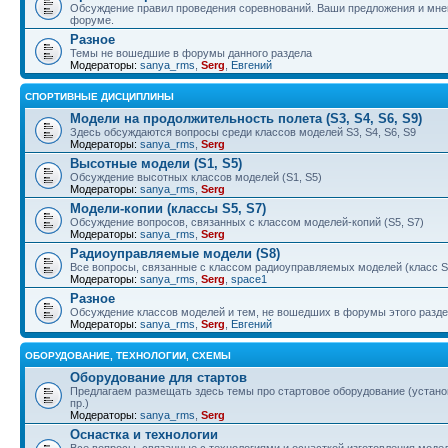
Обсуждение правил проведения соревнований. Ваши предложения и мнен
форуме.
Разное
Темы не вошедшие в форумы данного раздела
Модераторы:
sanya_rms
,
Serg
,
Евгений
СПОРТИВНЫЕ ДИСЦИПЛИНЫ
Модели на продолжительность полета (S3, S4, S6, S9)
Здесь обсуждаются вопросы среди классов моделей S3, S4, S6, S9
Модераторы:
sanya_rms
,
Serg
Высотные модели (S1, S5)
Обсуждение высотных классов моделей (S1, S5)
Модераторы:
sanya_rms
,
Serg
Модели-копии (классы S5, S7)
Обсуждение вопросов, связанных с классом моделей-копий (S5, S7)
Модераторы:
sanya_rms
,
Serg
Радиоуправляемые модели (S8)
Все вопросы, связанные с классом радиоуправляемых моделей (класс S
Модераторы:
sanya_rms
,
Serg
,
space1
Разное
Обсуждение классов моделей и тем, не вошедших в форумы этого разд
Модераторы:
sanya_rms
,
Serg
,
Евгений
ОБОРУДОВАНИЕ, ТЕХНОЛОГИИ, СХЕМЫ
Оборудование для стартов
Предлагаем размещать здесь темы про стартовое оборудование (установ
пр.)
Модераторы:
sanya_rms
,
Serg
Оснастка и технологии
Все вопросы, связанные с технологиями и оснасткой изготовления модел