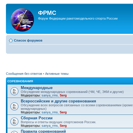
ФРМС
Форум Федерации ракетомодельного спорта России
Список форумов
Сообщения без ответов
•
Активные темы
СОРЕВНОВАНИЯ
Международные
Обсуждение международных соревнований (ЧМ, ЧЕ, ЭКМ и другие)
Модераторы:
sanya_rms
,
Serg
Всероссийские и другие соревнования
Обсуждение всех вопросов связанных со всеми соревнованиями (кроме
международных)
Модераторы:
sanya_rms
,
Serg
Сборная России
Вопросы и ответы ведущих спортсменов России.
Модераторы:
sanya_rms
,
Serg
Правила соревнований