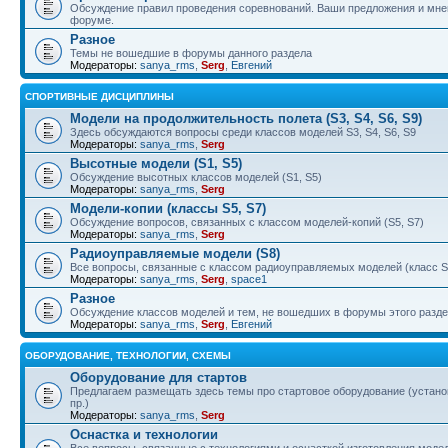
Обсуждение правил проведения соревнований. Ваши предложения и мнен
форуме.
Разное
Темы не вошедшие в форумы данного раздела
Модераторы:
sanya_rms
,
Serg
,
Евгений
СПОРТИВНЫЕ ДИСЦИПЛИНЫ
Модели на продолжительность полета (S3, S4, S6, S9)
Здесь обсуждаются вопросы среди классов моделей S3, S4, S6, S9
Модераторы:
sanya_rms
,
Serg
Высотные модели (S1, S5)
Обсуждение высотных классов моделей (S1, S5)
Модераторы:
sanya_rms
,
Serg
Модели-копии (классы S5, S7)
Обсуждение вопросов, связанных с классом моделей-копий (S5, S7)
Модераторы:
sanya_rms
,
Serg
Радиоуправляемые модели (S8)
Все вопросы, связанные с классом радиоуправляемых моделей (класс S
Модераторы:
sanya_rms
,
Serg
,
space1
Разное
Обсуждение классов моделей и тем, не вошедших в форумы этого разд
Модераторы:
sanya_rms
,
Serg
,
Евгений
ОБОРУДОВАНИЕ, ТЕХНОЛОГИИ, СХЕМЫ
Оборудование для стартов
Предлагаем размещать здесь темы про стартовое оборудование (установ
пр.)
Модераторы:
sanya_rms
,
Serg
Оснастка и технологии
Все вопросы, связанные с технологиями и оснасткой изготовления модел