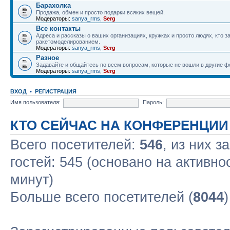
Барахолка
Продажа, обмен и просто подарки всяких вещей.
Модераторы:
sanya_rms
,
Serg
Все контакты
Адреса и рассказы о ваших организациях, кружках и просто людях, кто 
ракетомоделированием.
Модераторы:
sanya_rms
,
Serg
Разное
Задавайте и общайтесь по всем вопросам, которые не вошли в другие 
Модераторы:
sanya_rms
,
Serg
ВХОД
•
РЕГИСТРАЦИЯ
Имя пользователя:
Пароль:
КТО СЕЙЧАС НА КОНФЕРЕНЦИИ
Всего посетителей:
546
, из них з
гостей: 545 (основано на активно
минут)
Больше всего посетителей (
8044