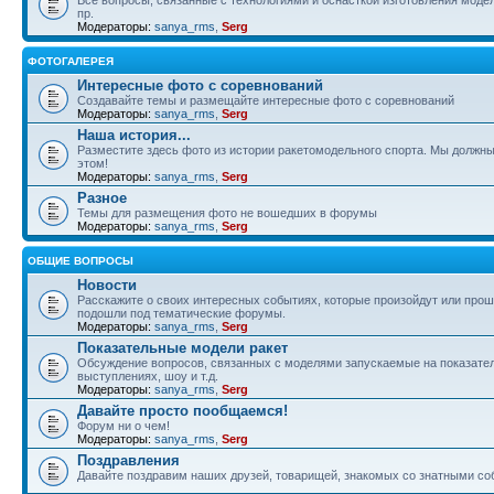
пр.
Модераторы:
sanya_rms
,
Serg
ФОТОГАЛЕРЕЯ
Интересные фото с соревнований
Создавайте темы и размещайте интересные фото с соревнований
Модераторы:
sanya_rms
,
Serg
Наша история...
Разместите здесь фото из истории ракетомодельного спорта. Мы должны
этом!
Модераторы:
sanya_rms
,
Serg
Разное
Темы для размещения фото не вошедших в форумы
Модераторы:
sanya_rms
,
Serg
ОБЩИЕ ВОПРОСЫ
Новости
Расскажите о своих интересных событиях, которые произойдут или прош
подошли под тематические форумы.
Модераторы:
sanya_rms
,
Serg
Показательные модели ракет
Обсуждение вопросов, связанных с моделями запускаемые на показате
выступлениях, шоу и т.д.
Модераторы:
sanya_rms
,
Serg
Давайте просто пообщаемся!
Форум ни о чем!
Модераторы:
sanya_rms
,
Serg
Поздравления
Давайте поздравим наших друзей, товарищей, знакомых со знатными со