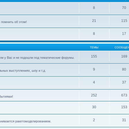
8
70
21
115
 помнить об этом!
8
17
ТЕМЫ
СООБЩЕ
155
169
ли у Вас и не подошли под тематические форумы.
9
80
ьных выступлениях, шоу и т.д.
4
37
252
673
бытиями!
30
153
2
31
 занимается ракетомоделированием.