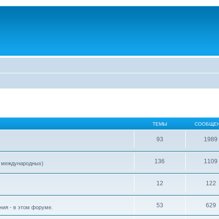
ТЕМЫ
СООБЩЕ
93
1989
136
1109
е международных)
12
122
53
629
ия - в этом форуме.