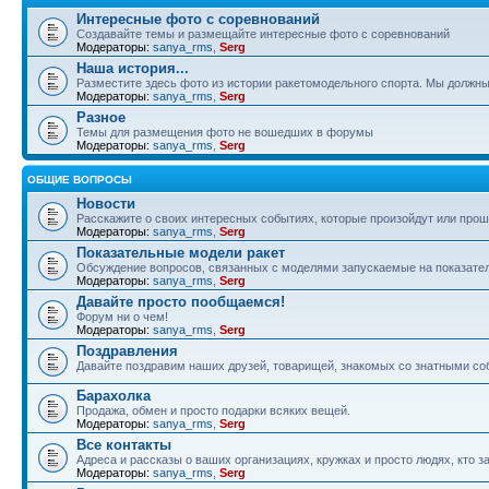
Интересные фото с соревнований
Создавайте темы и размещайте интересные фото с соревнований
Модераторы:
sanya_rms
,
Serg
Наша история...
Разместите здесь фото из истории ракетомодельного спорта. Мы должны
Модераторы:
sanya_rms
,
Serg
Разное
Темы для размещения фото не вошедших в форумы
Модераторы:
sanya_rms
,
Serg
ОБЩИЕ ВОПРОСЫ
Новости
Расскажите о своих интересных событиях, которые произойдут или прош
Модераторы:
sanya_rms
,
Serg
Показательные модели ракет
Обсуждение вопросов, связанных с моделями запускаемые на показател
Модераторы:
sanya_rms
,
Serg
Давайте просто пообщаемся!
Форум ни о чем!
Модераторы:
sanya_rms
,
Serg
Поздравления
Давайте поздравим наших друзей, товарищей, знакомых со знатными со
Барахолка
Продажа, обмен и просто подарки всяких вещей.
Модераторы:
sanya_rms
,
Serg
Все контакты
Адреса и рассказы о ваших организациях, кружках и просто людях, кто
Модераторы:
sanya_rms
,
Serg