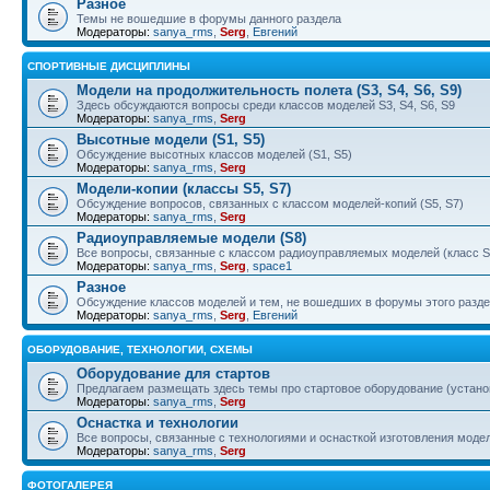
Разное
Темы не вошедшие в форумы данного раздела
Модераторы:
sanya_rms
,
Serg
,
Евгений
СПОРТИВНЫЕ ДИСЦИПЛИНЫ
Модели на продолжительность полета (S3, S4, S6, S9)
Здесь обсуждаются вопросы среди классов моделей S3, S4, S6, S9
Модераторы:
sanya_rms
,
Serg
Высотные модели (S1, S5)
Обсуждение высотных классов моделей (S1, S5)
Модераторы:
sanya_rms
,
Serg
Модели-копии (классы S5, S7)
Обсуждение вопросов, связанных с классом моделей-копий (S5, S7)
Модераторы:
sanya_rms
,
Serg
Радиоуправляемые модели (S8)
Все вопросы, связанные с классом радиоуправляемых моделей (класс S
Модераторы:
sanya_rms
,
Serg
,
space1
Разное
Обсуждение классов моделей и тем, не вошедших в форумы этого разд
Модераторы:
sanya_rms
,
Serg
,
Евгений
ОБОРУДОВАНИЕ, ТЕХНОЛОГИИ, СХЕМЫ
Оборудование для стартов
Предлагаем размещать здесь темы про стартовое оборудование (установ
Модераторы:
sanya_rms
,
Serg
Оснастка и технологии
Все вопросы, связанные с технологиями и оснасткой изготовления моделе
Модераторы:
sanya_rms
,
Serg
ФОТОГАЛЕРЕЯ