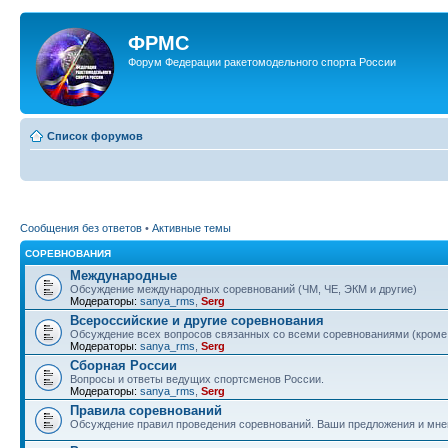
ФРМС
Форум Федерации ракетомодельного спорта России
Список форумов
Сообщения без ответов
•
Активные темы
СОРЕВНОВАНИЯ
Международные
Обсуждение международных соревнований (ЧМ, ЧЕ, ЭКМ и другие)
Модераторы:
sanya_rms
,
Serg
Всероссийские и другие соревнования
Обсуждение всех вопросов связанных со всеми соревнованиями (кром
Модераторы:
sanya_rms
,
Serg
Сборная России
Вопросы и ответы ведущих спортсменов России.
Модераторы:
sanya_rms
,
Serg
Правила соревнований
Обсуждение правил проведения соревнований. Ваши предложения и мнен