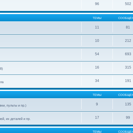
96
502
ТЕМЫ
СООБЩЕ
11
81
10
212
54
693
16
315
8)
34
191
ела
ТЕМЫ
СООБЩЕ
9
135
ки, пульты и пр.)
17
99
й, их деталей и пр.
ТЕМЫ
СООБЩЕ