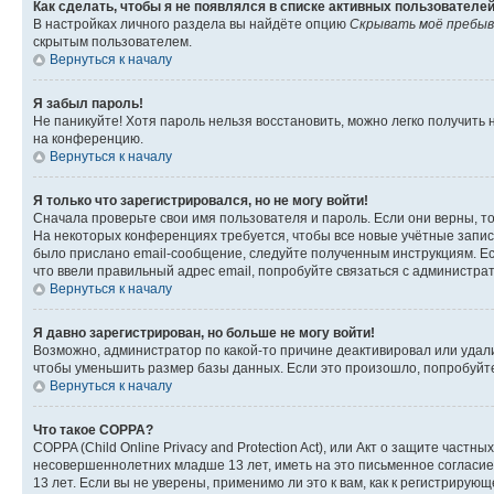
Как сделать, чтобы я не появлялся в списке активных пользователе
В настройках личного раздела вы найдёте опцию
Скрывать моё пребыв
скрытым пользователем.
Вернуться к началу
Я забыл пароль!
Не паникуйте! Хотя пароль нельзя восстановить, можно легко получить
на конференцию.
Вернуться к началу
Я только что зарегистрировался, но не могу войти!
Сначала проверьте свои имя пользователя и пароль. Если они верны, т
На некоторых конференциях требуется, чтобы все новые учётные запис
было прислано email-сообщение, следуйте полученным инструкциям. Есл
что ввели правильный адрес email, попробуйте связаться с администра
Вернуться к началу
Я давно зарегистрирован, но больше не могу войти!
Возможно, администратор по какой-то причине деактивировал или удал
чтобы уменьшить размер базы данных. Если это произошло, попробуйте 
Вернуться к началу
Что такое COPPA?
COPPA (Child Online Privacy and Protection Act), или Акт о защите час
несовершеннолетних младше 13 лет, иметь на это письменное согласи
13 лет. Если вы не уверены, применимо ли это к вам, как к регистриру