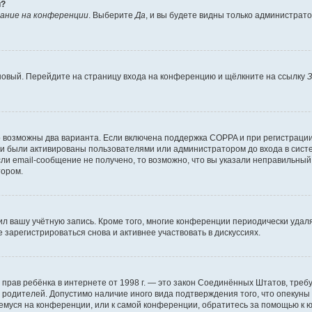
й?
ание на конференции
. Выберите
Да
, и вы будете видны только администрат
 новый. Перейдите на страницу входа на конференцию и щёлкните на ссылку
З
о возможны два варианта. Если включена поддержка COPPA и при регистрации 
и были активированы пользователями или администратором до входа в систе
и email-сообщение не получено, то возможно, что вы указали неправильный 
тором.
ил вашу учётную запись. Кроме того, многие конференции периодически уда
зарегистрироваться снова и активнее участвовать в дискуссиях.
тных прав ребёнка в интернете от 1998 г. — это закон Соединённых Штатов, т
е родителей. Допустимо наличие иного вида подтверждения того, что опек
ющемуся на конференции, или к самой конференции, обратитесь за помощью к 