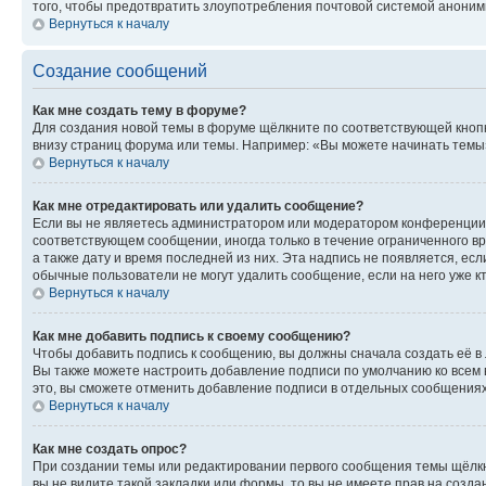
того, чтобы предотвратить злоупотребления почтовой системой анони
Вернуться к началу
Создание сообщений
Как мне создать тему в форуме?
Для создания новой темы в форуме щёлкните по соответствующей кнопк
внизу страниц форума или темы. Например: «Вы можете начинать темы»,
Вернуться к началу
Как мне отредактировать или удалить сообщение?
Если вы не являетесь администратором или модератором конференции, 
соответствующем сообщении, иногда только в течение ограниченного вр
а также дату и время последней из них. Эта надпись не появляется, е
обычные пользователи не могут удалить сообщение, если на него уже кт
Вернуться к началу
Как мне добавить подпись к своему сообщению?
Чтобы добавить подпись к сообщению, вы должны сначала создать её в
Вы также можете настроить добавление подписи по умолчанию ко всем
это, вы сможете отменить добавление подписи в отдельных сообщения
Вернуться к началу
Как мне создать опрос?
При создании темы или редактировании первого сообщения темы щёлкн
вы не видите такой закладки или формы, то вы не имеете прав на созда