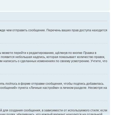
ежде чем отправить сообщение. Перечень ваших прав доступа находится
ы можете перейти к редактированию, щёлкнув по кнопке
Правка
в
м появится небольшая надпись, которая показывает количество правок,
ми написать о сделанных изменениях по своему усмотрению. Учтите, что
ть подпись
в форме отправки сообщения, чтобы подпись добавилась.
сообщений» пункта «Личные настройки» в личном разделе. Несмотря на
 для создания сообщения, в зависимости от используемого стиля; если
ющих полях, убедившись, что каждый вариант находится на отдельной