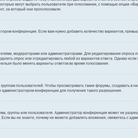
 которые могут выбрать пользователи при голосовании, с помощью опции «Вар
т, за который они проголосовали.
атором конференции. Если вам нужно добавить количество вариантов, превы
дателями, модераторами или администраторами. Для редактирования опроса п
 удалить опрос или отредактировать любой из вариантов ответа. Однако если
 нельзя было менять варианты ответов во время голосования.
руппам пользователей. Чтобы просматривать такие форумы, создавать в них
и администратором конференции для получения такого разрешения.
ма, группы или пользователя. Администратор конференции может не разре
 Если вы не знаете, почему не можете добавлять вложения, свяжитесь с ад