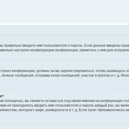
вы правильно вводите имя пользователя и пароль. Если данные введены прав
равильно настроил конфигурацию конференции, свяжитесь с ним для исправле
 настроил конференцию: должны ли вы зарегистрироваться, чтобы размещать 
чные сообщения, отправка email-сообщений, участие в группах и т. д. Регис
я?
ом посещении
, вы сможете оставаться под своим именем на конференции тол
ы вам не приходилось вводить имя пользователя и пароль каждый раз, вы мож
блиотеке, интернет-кафе, университете и т. д. Если пункт
Автоматически вх