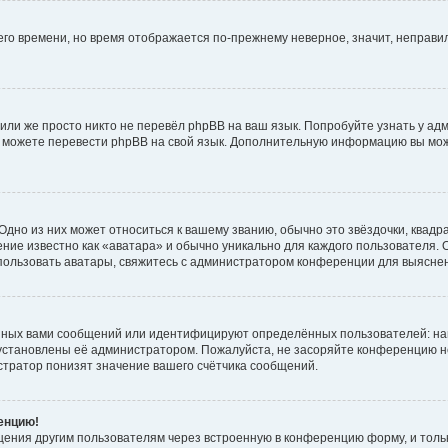
него времени, но время отображается по-прежнему неверное, значит, неправ
или же просто никто не перевёл phpBB на ваш язык. Попробуйте узнать у ад
ами можете перевести phpBB на свой язык. Дополнительную информацию вы мо
дно из них может относиться к вашему званию, обычно это звёздочки, квадр
ние известно как «аватара» и обычно уникально для каждого пользователя. О
использовать аватары, свяжитесь с администратором конференции для выясне
нных вами сообщений или идентифицируют определённых пользователей: на
установлены её администратором. Пожалуйста, не засоряйте конференцию н
тратор понизят значение вашего счётчика сообщений.
ренцию!
щения другим пользователям через встроенную в конференцию форму, и толь