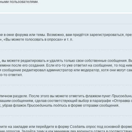
мными пользователями.
е в окне форума или темы. Возможно, вам придётся зарегистрироваться, пр
 «Вы можете голосовать в опросах» и т. п.
вы можете редактировать и удалять только свои собственные сообщения. В
емени после его создания. Если кто-то уже ответил на сообщение, то под ни
сли сообщение редактировал администратор или модератор, хотя они могут са
о-то ответил.
 личном разделе. После этого вы можете отметить флажком пункт
Присоедини
 вашим сообщениям, сделав соответствующий выбор в параграфе «Отправка 
х, убрав флажок
Присоединить подпись
в форме отправки сообщения.
ите на закладке или перейдите в форму
Создать опрос
под основной формой
ние опросов. Задайте тему и как минимум два варианта ответа в соответству