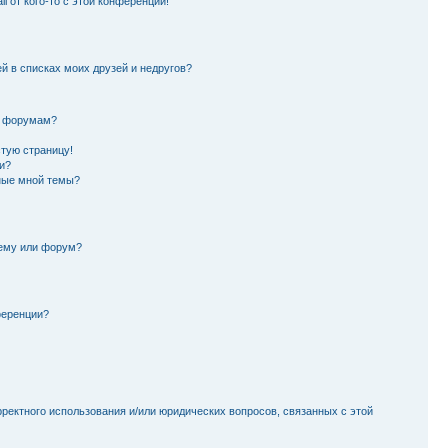
l от кого-то с этой конференции!
й в списках моих друзей и недругов?
и форумам?
стую страницу!
и?
ные мной темы?
тему или форум?
ференции?
рректного использования и/или юридических вопросов, связанных с этой