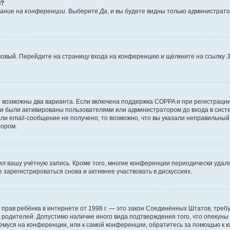
й?
ание на конференции
. Выберите
Да
, и вы будете видны только администрат
 новый. Перейдите на страницу входа на конференцию и щёлкните на ссылку
З
о возможны два варианта. Если включена поддержка COPPA и при регистрации 
и были активированы пользователями или администратором до входа в систе
и email-сообщение не получено, то возможно, что вы указали неправильный 
тором.
ил вашу учётную запись. Кроме того, многие конференции периодически уда
зарегистрироваться снова и активнее участвовать в дискуссиях.
тных прав ребёнка в интернете от 1998 г. — это закон Соединённых Штатов, т
е родителей. Допустимо наличие иного вида подтверждения того, что опек
ющемуся на конференции, или к самой конференции, обратитесь за помощью к 