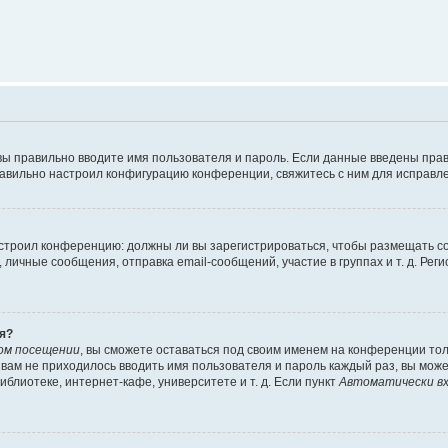
вы правильно вводите имя пользователя и пароль. Если данные введены прав
равильно настроил конфигурацию конференции, свяжитесь с ним для исправле
 настроил конференцию: должны ли вы зарегистрироваться, чтобы размещать 
чные сообщения, отправка email-сообщений, участие в группах и т. д. Регис
я?
ом посещении
, вы сможете оставаться под своим именем на конференции тол
ы вам не приходилось вводить имя пользователя и пароль каждый раз, вы мож
блиотеке, интернет-кафе, университете и т. д. Если пункт
Автоматически вх