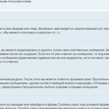
мными пользователями.
е в окне форума или темы. Возможно, вам придётся зарегистрироваться, пр
 «Вы можете голосовать в опросах» и т. п.
вы можете редактировать и удалять только свои собственные сообщения. В
емени после его создания. Если кто-то уже ответил на сообщение, то под ни
сли сообщение редактировал администратор или модератор, хотя они могут са
о-то ответил.
 личном разделе. После этого вы можете отметить флажком пункт
Присоедини
 вашим сообщениям, сделав соответствующий выбор в параграфе «Отправка 
х, убрав флажок
Присоединить подпись
в форме отправки сообщения.
ите на закладке или перейдите в форму
Создать опрос
под основной формой
ние опросов. Задайте тему и как минимум два варианта ответа в соответству