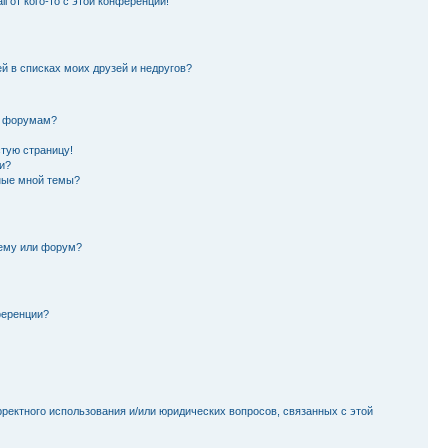
l от кого-то с этой конференции!
й в списках моих друзей и недругов?
и форумам?
стую страницу!
и?
ные мной темы?
тему или форум?
ференции?
рректного использования и/или юридических вопросов, связанных с этой