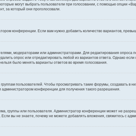
 которые могут выбрать пользователи при голосовании, с помощью опции «Вар
т, за который они проголосовали.
атором конференции. Если вам нужно добавить количество вариантов, превы
дателями, модераторами или администраторами. Для редактирования опроса п
 удалить опрос или отредактировать любой из вариантов ответа. Однако если
 нельзя было менять варианты ответов во время голосования.
руппам пользователей. Чтобы просматривать такие форумы, создавать в них
и администратором конференции для получения такого разрешения.
ма, группы или пользователя. Администратор конференции может не разре
 Если вы не знаете, почему не можете добавлять вложения, свяжитесь с ад