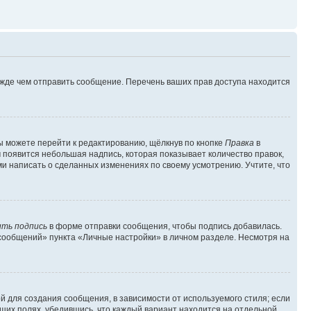
ежде чем отправить сообщение. Перечень ваших прав доступа находится
ы можете перейти к редактированию, щёлкнув по кнопке
Правка
в
м появится небольшая надпись, которая показывает количество правок,
ми написать о сделанных изменениях по своему усмотрению. Учтите, что
ть подпись
в форме отправки сообщения, чтобы подпись добавилась.
сообщений» пункта «Личные настройки» в личном разделе. Несмотря на
 для создания сообщения, в зависимости от используемого стиля; если
ющих полях, убедившись, что каждый вариант находится на отдельной