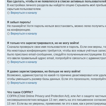
Как сделать, чтобы я не появлялся в списке активных пользователе
В настройках личного раздела вы найдёте опцию
Скрывать моё пребыв
скрытым пользователем.
Вернуться к началу
Я забыл пароль!
Не паникуйте! Хотя пароль нельзя восстановить, можно легко получить
на конференцию.
Вернуться к началу
Я только что зарегистрировался, но не могу войти!
Сначала проверьте свои имя пользователя и пароль. Если они верны, т
На некоторых конференциях требуется, чтобы все новые учётные запис
было прислано email-сообщение, следуйте полученным инструкциям. Есл
что ввели правильный адрес email, попробуйте связаться с администра
Вернуться к началу
Я давно зарегистрирован, но больше не могу войти!
Возможно, администратор по какой-то причине деактивировал или удал
чтобы уменьшить размер базы данных. Если это произошло, попробуйте 
Вернуться к началу
Что такое COPPA?
COPPA (Child Online Privacy and Protection Act), или Акт о защите час
несовершеннолетних младше 13 лет, иметь на это письменное согласи
13 лет. Если вы не уверены, применимо ли это к вам, как к регистриру