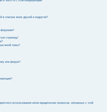
l от кого-то с этой конференции!
й в списках моих друзей и недругов?
и форумам?
стую страницу!
и?
ные мной темы?
тему или форум?
ференции?
рректного использования и/или юридических вопросов, связанных с этой