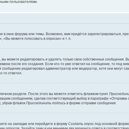
мными пользователями.
е в окне форума или темы. Возможно, вам придётся зарегистрироваться, пр
 «Вы можете голосовать в опросах» и т. п.
вы можете редактировать и удалять только свои собственные сообщения. В
емени после его создания. Если кто-то уже ответил на сообщение, то под ни
сли сообщение редактировал администратор или модератор, хотя они могут са
о-то ответил.
 личном разделе. После этого вы можете отметить флажком пункт
Присоедини
 вашим сообщениям, сделав соответствующий выбор в параграфе «Отправка 
х, убрав флажок
Присоединить подпись
в форме отправки сообщения.
ите на закладке или перейдите в форму
Создать опрос
под основной формой
ние опросов. Задайте тему и как минимум два варианта ответа в соответству