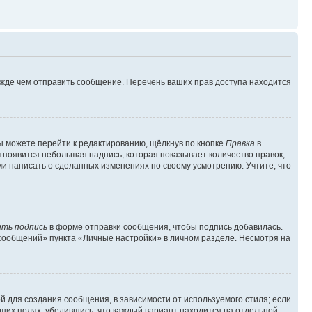
ежде чем отправить сообщение. Перечень ваших прав доступа находится
ы можете перейти к редактированию, щёлкнув по кнопке
Правка
в
м появится небольшая надпись, которая показывает количество правок,
ми написать о сделанных изменениях по своему усмотрению. Учтите, что
ть подпись
в форме отправки сообщения, чтобы подпись добавилась.
сообщений» пункта «Личные настройки» в личном разделе. Несмотря на
 для создания сообщения, в зависимости от используемого стиля; если
ющих полях, убедившись, что каждый вариант находится на отдельной