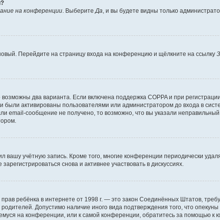
й?
ание на конференции
. Выберите
Да
, и вы будете видны только администрат
 новый. Перейдите на страницу входа на конференцию и щёлкните на ссылку
З
о возможны два варианта. Если включена поддержка COPPA и при регистрации 
и были активированы пользователями или администратором до входа в систе
и email-сообщение не получено, то возможно, что вы указали неправильный 
тором.
ил вашу учётную запись. Кроме того, многие конференции периодически уда
зарегистрироваться снова и активнее участвовать в дискуссиях.
тных прав ребёнка в интернете от 1998 г. — это закон Соединённых Штатов, т
е родителей. Допустимо наличие иного вида подтверждения того, что опек
ющемуся на конференции, или к самой конференции, обратитесь за помощью к 