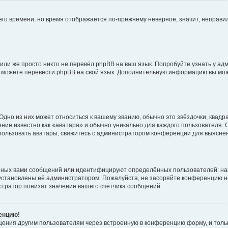
него времени, но время отображается по-прежнему неверное, значит, неправ
или же просто никто не перевёл phpBB на ваш язык. Попробуйте узнать у ад
ами можете перевести phpBB на свой язык. Дополнительную информацию вы мо
дно из них может относиться к вашему званию, обычно это звёздочки, квадр
ние известно как «аватара» и обычно уникально для каждого пользователя. О
использовать аватары, свяжитесь с администратором конференции для выясне
нных вами сообщений или идентифицируют определённых пользователей: на
установлены её администратором. Пожалуйста, не засоряйте конференцию н
тратор понизят значение вашего счётчика сообщений.
ренцию!
щения другим пользователям через встроенную в конференцию форму, и толь