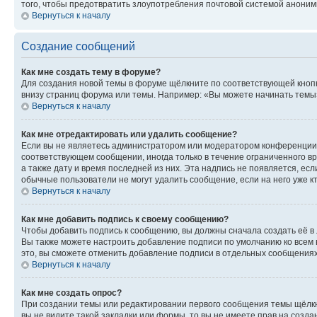
того, чтобы предотвратить злоупотребления почтовой системой анони
Вернуться к началу
Создание сообщений
Как мне создать тему в форуме?
Для создания новой темы в форуме щёлкните по соответствующей кнопк
внизу страниц форума или темы. Например: «Вы можете начинать темы»,
Вернуться к началу
Как мне отредактировать или удалить сообщение?
Если вы не являетесь администратором или модератором конференции, 
соответствующем сообщении, иногда только в течение ограниченного вр
а также дату и время последней из них. Эта надпись не появляется, е
обычные пользователи не могут удалить сообщение, если на него уже кт
Вернуться к началу
Как мне добавить подпись к своему сообщению?
Чтобы добавить подпись к сообщению, вы должны сначала создать её в
Вы также можете настроить добавление подписи по умолчанию ко всем
это, вы сможете отменить добавление подписи в отдельных сообщения
Вернуться к началу
Как мне создать опрос?
При создании темы или редактировании первого сообщения темы щёлкн
вы не видите такой закладки или формы, то вы не имеете прав на созда