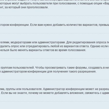
 которые могут выбрать пользователи при голосовании, с помощью опции «Вар
т, за который они проголосовали.
атором конференции. Если вам нужно добавить количество вариантов, превы
дателями, модераторами или администраторами. Для редактирования опроса п
 удалить опрос или отредактировать любой из вариантов ответа. Однако если
 нельзя было менять варианты ответов во время голосования.
руппам пользователей. Чтобы просматривать такие форумы, создавать в них
и администратором конференции для получения такого разрешения.
ма, группы или пользователя. Администратор конференции может не разре
 Если вы не знаете, почему не можете добавлять вложения, свяжитесь с ад