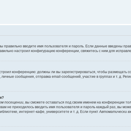
вы правильно вводите имя пользователя и пароль. Если данные введены прав
равильно настроил конфигурацию конференции, свяжитесь с ним для исправле
 настроил конференцию: должны ли вы зарегистрироваться, чтобы размещать 
чные сообщения, отправка email-сообщений, участие в группах и т. д. Регис
я?
ом посещении
, вы сможете оставаться под своим именем на конференции тол
ы вам не приходилось вводить имя пользователя и пароль каждый раз, вы мож
блиотеке, интернет-кафе, университете и т. д. Если пункт
Автоматически вх