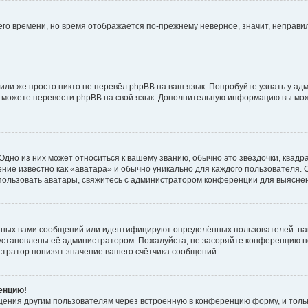
него времени, но время отображается по-прежнему неверное, значит, неправ
или же просто никто не перевёл phpBB на ваш язык. Попробуйте узнать у ад
ами можете перевести phpBB на свой язык. Дополнительную информацию вы мо
дно из них может относиться к вашему званию, обычно это звёздочки, квадр
ние известно как «аватара» и обычно уникально для каждого пользователя. О
использовать аватары, свяжитесь с администратором конференции для выясне
нных вами сообщений или идентифицируют определённых пользователей: на
установлены её администратором. Пожалуйста, не засоряйте конференцию н
тратор понизят значение вашего счётчика сообщений.
ренцию!
щения другим пользователям через встроенную в конференцию форму, и толь