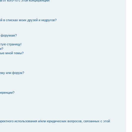
l от кого-то с этой конференции!
й в списках моих друзей и недругов?
и форумам?
стую страницу!
и?
ные мной темы?
тему или форум?
ференции?
рректного использования и/или юридических вопросов, связанных с этой