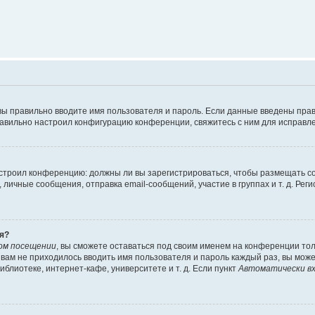
вы правильно вводите имя пользователя и пароль. Если данные введены прав
равильно настроил конфигурацию конференции, свяжитесь с ним для исправле
 настроил конференцию: должны ли вы зарегистрироваться, чтобы размещать 
чные сообщения, отправка email-сообщений, участие в группах и т. д. Регис
я?
ом посещении
, вы сможете оставаться под своим именем на конференции тол
ы вам не приходилось вводить имя пользователя и пароль каждый раз, вы мож
блиотеке, интернет-кафе, университете и т. д. Если пункт
Автоматически вх