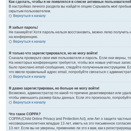
Как сделать, чтобы я не появлялся в списке активных пользователе
В настройках личного раздела вы найдёте опцию
Скрывать моё пребыв
скрытым пользователем.
Вернуться к началу
Я забыл пароль!
Не паникуйте! Хотя пароль нельзя восстановить, можно легко получить
на конференцию.
Вернуться к началу
Я только что зарегистрировался, но не могу войти!
Сначала проверьте свои имя пользователя и пароль. Если они верны, т
На некоторых конференциях требуется, чтобы все новые учётные запис
было прислано email-сообщение, следуйте полученным инструкциям. Есл
что ввели правильный адрес email, попробуйте связаться с администра
Вернуться к началу
Я давно зарегистрирован, но больше не могу войти!
Возможно, администратор по какой-то причине деактивировал или удал
чтобы уменьшить размер базы данных. Если это произошло, попробуйте 
Вернуться к началу
Что такое COPPA?
COPPA (Child Online Privacy and Protection Act), или Акт о защите час
несовершеннолетних младше 13 лет, иметь на это письменное согласи
13 лет. Если вы не уверены, применимо ли это к вам, как к регистриру