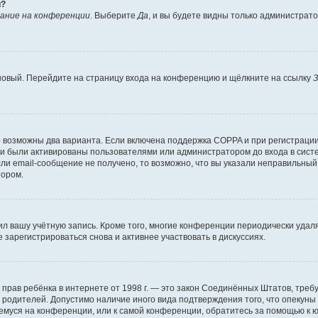
й?
ание на конференции
. Выберите
Да
, и вы будете видны только администрат
 новый. Перейдите на страницу входа на конференцию и щёлкните на ссылку
З
о возможны два варианта. Если включена поддержка COPPA и при регистрации 
и были активированы пользователями или администратором до входа в систе
и email-сообщение не получено, то возможно, что вы указали неправильный 
тором.
ил вашу учётную запись. Кроме того, многие конференции периодически уда
зарегистрироваться снова и активнее участвовать в дискуссиях.
тных прав ребёнка в интернете от 1998 г. — это закон Соединённых Штатов, т
е родителей. Допустимо наличие иного вида подтверждения того, что опек
ющемуся на конференции, или к самой конференции, обратитесь за помощью к 