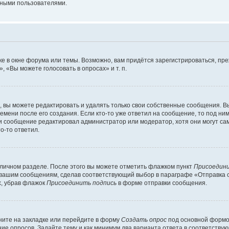
мными пользователями.
е в окне форума или темы. Возможно, вам придётся зарегистрироваться, пр
 «Вы можете голосовать в опросах» и т. п.
вы можете редактировать и удалять только свои собственные сообщения. В
емени после его создания. Если кто-то уже ответил на сообщение, то под ни
сли сообщение редактировал администратор или модератор, хотя они могут са
о-то ответил.
 личном разделе. После этого вы можете отметить флажком пункт
Присоедини
 вашим сообщениям, сделав соответствующий выбор в параграфе «Отправка 
х, убрав флажок
Присоединить подпись
в форме отправки сообщения.
ите на закладке или перейдите в форму
Создать опрос
под основной формой
ние опросов. Задайте тему и как минимум два варианта ответа в соответству