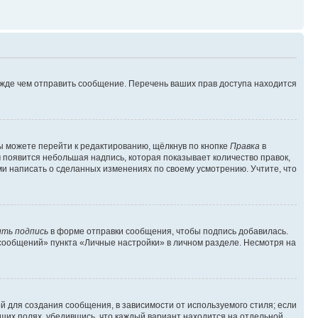
ежде чем отправить сообщение. Перечень ваших прав доступа находится
ы можете перейти к редактированию, щёлкнув по кнопке
Правка
в
м появится небольшая надпись, которая показывает количество правок,
ми написать о сделанных изменениях по своему усмотрению. Учтите, что
ть подпись
в форме отправки сообщения, чтобы подпись добавилась.
сообщений» пункта «Личные настройки» в личном разделе. Несмотря на
 для создания сообщения, в зависимости от используемого стиля; если
ющих полях, убедившись, что каждый вариант находится на отдельной