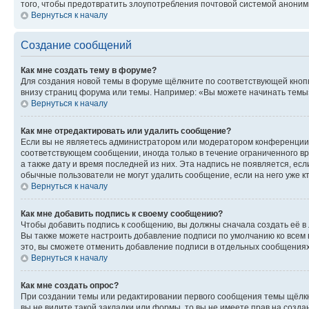
того, чтобы предотвратить злоупотребления почтовой системой анони
Вернуться к началу
Создание сообщений
Как мне создать тему в форуме?
Для создания новой темы в форуме щёлкните по соответствующей кнопк
внизу страниц форума или темы. Например: «Вы можете начинать темы»,
Вернуться к началу
Как мне отредактировать или удалить сообщение?
Если вы не являетесь администратором или модератором конференции, 
соответствующем сообщении, иногда только в течение ограниченного вр
а также дату и время последней из них. Эта надпись не появляется, е
обычные пользователи не могут удалить сообщение, если на него уже кт
Вернуться к началу
Как мне добавить подпись к своему сообщению?
Чтобы добавить подпись к сообщению, вы должны сначала создать её в
Вы также можете настроить добавление подписи по умолчанию ко всем
это, вы сможете отменить добавление подписи в отдельных сообщения
Вернуться к началу
Как мне создать опрос?
При создании темы или редактировании первого сообщения темы щёлкн
вы не видите такой закладки или формы, то вы не имеете прав на созда